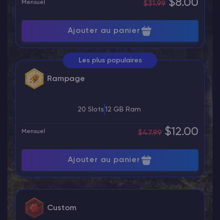
$8.00
Mensuel
$31.99
Ajouter au panier
Les plus populaires
Rampage
20 Slots
12 GB Ram
$12.00
Mensuel
$47.99
Ajouter au panier
Custom