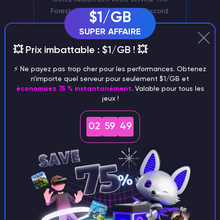
Forest à l'aide de notre bot Discord.
$1/GB
SUPER AFFAIRE
💥 Prix imbattable : $1/GB ! 💥
⚡️ Ne payez pas trop cher pour les performances. Obtenez
n'importe quel serveur pour seulement $1/GB et
économisez 75 % instantanément
. Valable pour tous les
jeux !
Soutien exclusif
02
59
48
Un gestionnaire de personnel doté d'une
grande expérience s'occupera de votre
serveur The Forest.