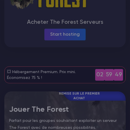
Vintage Story Serveur Hébergement
Acheter The Forest Serveurs
ARK Serveur Hébergement
Start hosting
Jeux
💥 Hébergement Premium. Prix mini.
02
59
48
Économisez 75 % !
REMISE SUR LE PREMIER
ACHAT
Jouer The Forest
Parfait pour les groupes souhaitant exploiter un serveur
The Forest avec de nombreuses possibilités.