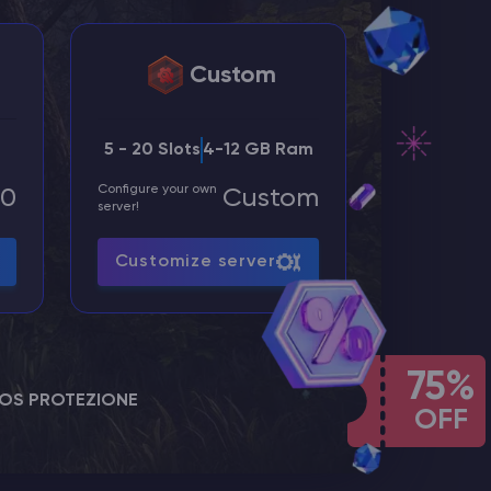
Custom
5 - 20 Slots
4-12 GB Ram
Configure your own
00
Custom
server!
Customize server
75%
OS PROTEZIONE
OFF