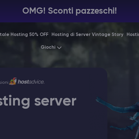
OMG! Sconti pazzeschi!
tale Hosting 50% OFF
Hosting di Server Vintage Story
Hosti
Giochi
Minecraft
ARK
Starting at
$7.99
Starting 
Rust
Palworld
ioni
Starting at
$31.99
Starting 
ting server