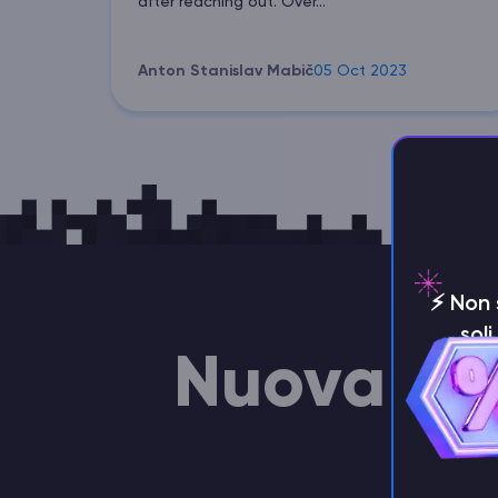
after reaching out. Over...
Anton Stanislav Mabič
05 Oct 2023
⚡️ Non
sol
Nuova gen
For