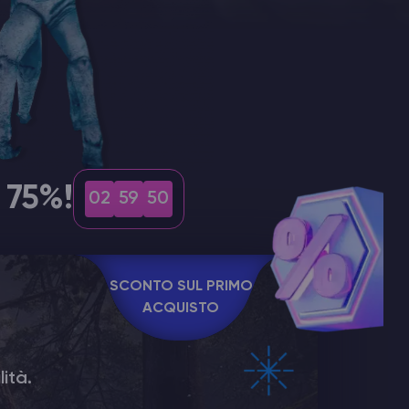
 75%!
02
59
48
SCONTO SUL PRIMO
ACQUISTO
ità.