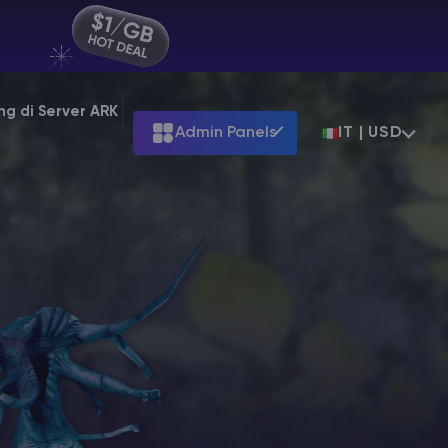
ng di Server ARK
Admin Panels
IT | USD
Terraria
at
$39.99
Starting at
$7.99
at
$31.99