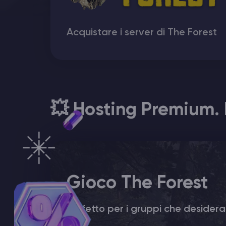
Hosting di Server Minecraft
Acquistare i server di The Forest
Hytale Hosting 50% OFF
Hosting di Server Vintage Story
Hosting di Server ARK
💥 Hosting Premium. 
Giochi
Gioco The Forest
Perfetto per i gruppi che desidera