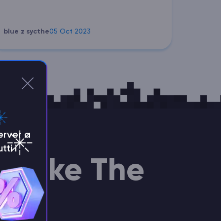
blue z sycthe
05 Oct 2023
erver a
tti i
odlike The
ting