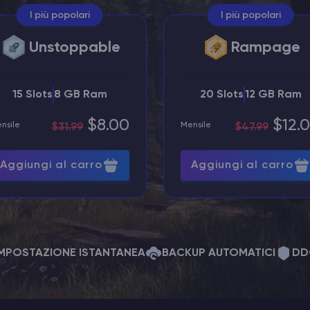
I più popolari
I più popolari
Unstoppable
Rampage
15 Slots
8 GB Ram
20 Slots
12 GB Ram
$8.00
$12.
nsile
Mensile
$31.99
$47.99
Aggiungi al carro
Aggiungi al carro
IMPOSTAZIONE ISTANTANEA
BACKUP AUTOMATICI
DD