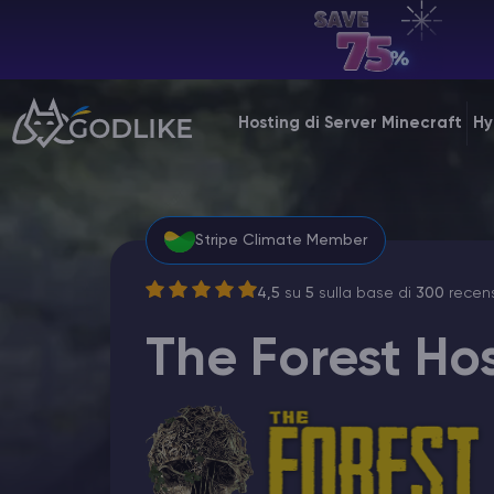
IT | USD
Billing Panel
Hosting di Server Minecraft
Hy
Manage your servers & payments
Game Panel
Manage game server
Stripe Climate Member
VPS Panel
4,5
su
5
sulla base di
300
recens
Manage VPS server
The Forest Hos
Affiliate panel
Manage affiliates