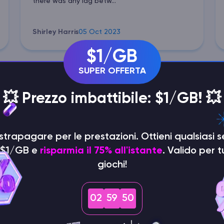
there was any lag betw...
Shirley Harris
05 Oct 2023
$1/GB
SUPER OFFERTA
💥 Prezzo imbattibile: $1/GB! 💥
 strapagare per le prestazioni. Ottieni qualsiasi s
i $1/GB e
risparmia il 75% all'istante
. Valido per tu
erazione di G
giochi!
02
59
48
est Server Hos