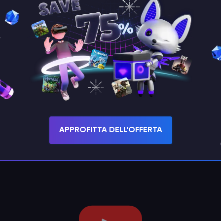
 sapere su Godlike in 60 secondi di video: Caratteristich
trazione sorprendente, opportunità irreali e molto altro
APPROFITTA DELL'OFFERTA