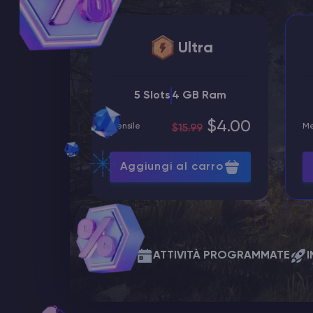
Ultra
5 Slots
4 GB Ram
$4.00
Mensile
Me
$15.99
Aggiungi al carro
Incluso
ATTIVITÀ PROGRAMMATE