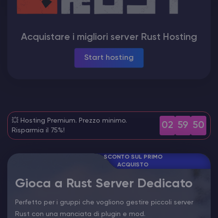
Hosting di Server Vintage Story
Acquistare i migliori server Rust Hosting
Hosting di Server ARK
Start hosting
Giochi
💥 Hosting Premium. Prezzo minimo.
02
59
49
Risparmia il 75%!
SCONTO SUL PRIMO
ACQUISTO
Gioca a Rust Server Dedicato
Perfetto per i gruppi che vogliono gestire piccoli server
Rust con una manciata di plugin e mod.