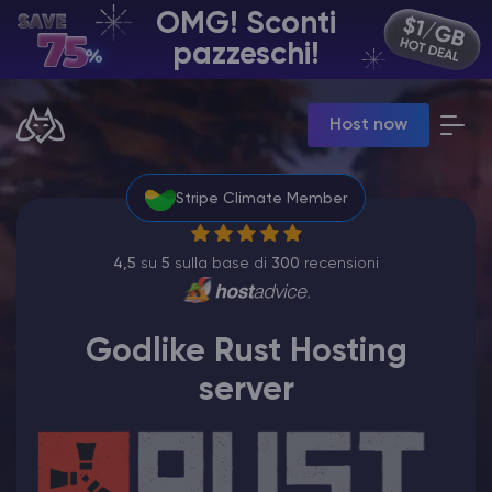
OMG! Sconti
IT | USD
pazzeschi!
Billing Panel
Host now
Manage your servers & payments
Game Panel
Manage game server
Stripe Climate Member
VPS Panel
Manage VPS server
Affiliate panel
4,5
su
5
sulla base di
300
recensioni
Manage affiliates
Godlike Rust Hosting
server
Hosting di Server Minecraft
Hytale Hosting 50% OFF