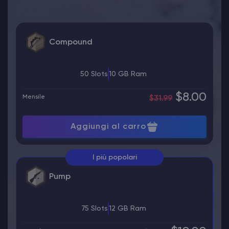
Compound
50 Slots
10 GB Ram
$8.00
Mensile
$31.99
Aggiungi al carro
I più popolari
Pump
75 Slots
12 GB Ram