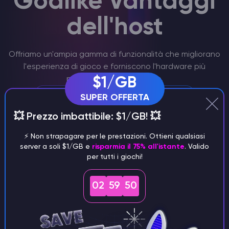
Godlike Vantaggi
dell'host
Offriamo un'ampia gamma di funzionalità che migliorano
l'esperienza di gioco e forniscono l'hardware più
potente al miglior prezzo.
$1/GB
SUPER OFFERTA
💥 Prezzo imbattibile: $1/GB! 💥
⚡️ Non strapagare per le prestazioni. Ottieni qualsiasi
server a soli $1/GB e
risparmia il 75% all'istante
. Valido
per tutti i giochi!
Rust condivisione del server
02
59
49
Creare più server Rust indipendenti o
collegati tra loro