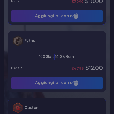
$10.00
Mensile
$39.99
Aggiungi al carro
Python
100 Slots
14 GB Ram
$12.00
Mensile
$47.99
Aggiungi al carro
Custom