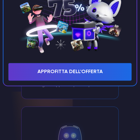
Prezzi convenienti
Godetevi un hosting di server di gioco di
alta qualità senza spendere troppo. I
APPROFITTA DELL'OFFERTA
nostri prezzi competitivi vi garantiscono il
miglior rapporto qualità-prezzo.