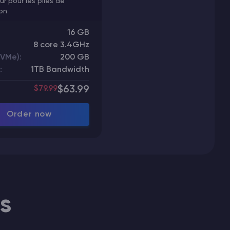
ur pour les piles de
on
16 GB
8 core 3.4GHz
NVMe):
200 GB
:
1TB Bandwidth
$79.99
$63.99
Order now
s