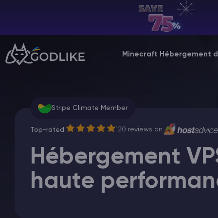
FR | USD
Billing Panel
Minecraft Hébergement d
Manage your servers & payments
Game Panel
Manage game server
Stripe Climate Member
VPS Panel
120 reviews on
Top-rated
Manage VPS server
Hébergement VP
Affiliate panel
haute performan
Manage affiliates