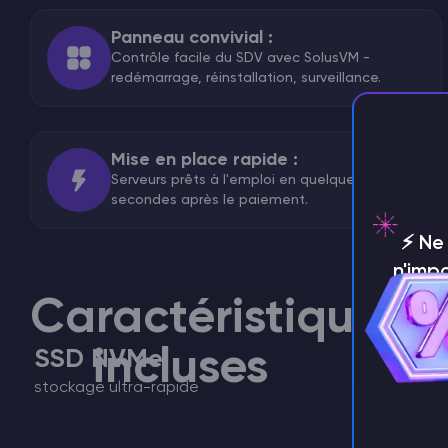
Panneau convivial :
Contrôle facile du SDV avec SolusVM -
redémarrage, réinstallation, surveillance.
Mise en place rapide :
Serveurs prêts à l'emploi en quelques
secondes après le paiement.
⚡️ N
n'imp
Caractéristiques
incluses
SSD NVMe
stockage ultra-rapide