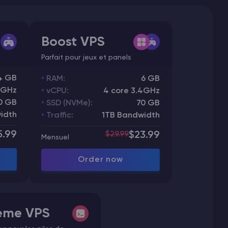
Boost VPS
Parfait pour jeux et panels
4 GB
RAM:
6 GB
4GHz
vCPU:
4 core 3.4GHz
0 GB
SSD (NVMe):
70 GB
idth
Traffic:
1TB Bandwidth
5.99
$29.99
$23.99
Mensuel
Order now
eme VPS