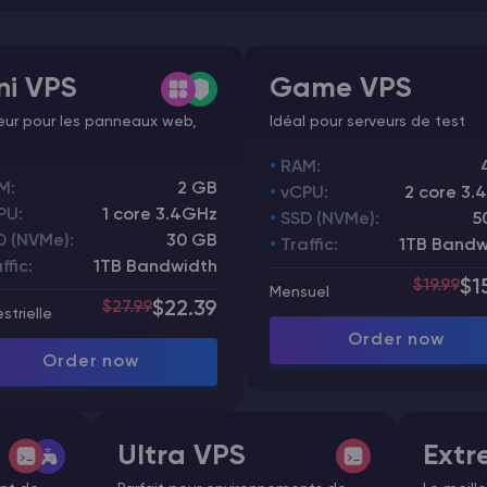
ni VPS
Game VPS
leur pour les panneaux web,
Idéal pour serveurs de test
RAM:
M:
2 GB
vCPU:
2 core 3.
PU:
1 core 3.4GHz
SSD (NVMe):
5
D (NVMe):
30 GB
Traffic:
1TB Bandw
ffic:
1TB Bandwidth
$19.99
$1
Mensuel
$27.99
$22.39
strielle
Order now
Order now
Ultra VPS
Extr