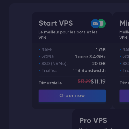
Start VPS
Mi
Le meilleur pour les bots et les
Meil
VPN
VPN
RAM:
1 GB
RA
vCPU:
1 core 3.4GHz
vC
SSD (NVMe):
20 GB
SS
Traffic:
1TB Bandwidth
Tra
$13.99
$11.19
Trimestrielle
Trime
Order now
Pro VPS