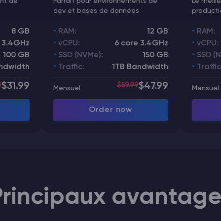
ent de
Parfait pour environnements de
Le meille
dev et bases de données
producti
8 GB
RAM:
12 GB
RAM:
 3.4GHz
vCPU:
6 core 3.4GHz
vCPU:
100 GB
SSD (NVMe):
150 GB
SSD (
ndwidth
Traffic:
1TB Bandwidth
Traffic
9
$31.99
$59.99
$47.99
Mensuel
Mensuel
Order now
Principaux avantage