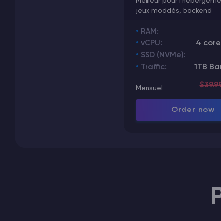
Meilleur pour l'hébergem
jeux moddés, backend
RAM:
vCPU:
4 core
SSD (NVMe):
Traffic:
1TB Ba
$39.9
Mensuel
Order now