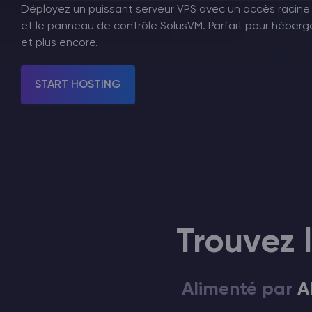
Déployez un puissant serveur VPS avec un accès racin
et le panneau de contrôle SolusVM. Parfait pour héberge
Minecraft Hébergement de serveurs
et plus encore.
Hytale Hosting 50% OFF
START HOSTING
Vintage Story Serveur Hébergement
ARK Serveur Hébergement
Jeux
Trouvez 
Alimenté par
A