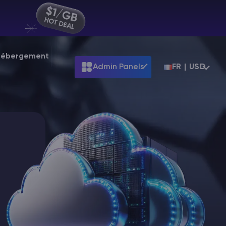
 Hébergement
Admin Panels
FR | USD
ARK
Terraria
9
Starting at
$39.99
Starting at
$7.99
Palworld
99
Starting at
$31.99