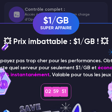
Contrôle complet :
Accès à la racine avec prise en charge
$1/GB
d'OpenVZ et de KVM.
SUPER AFFAIRE
💥 Prix imbattable : $1/GB ! 💥
Infrastructure sécurisée :
DDoS et un matériel fiable.
e payez pas trop cher pour les performances. Ob
orte quel serveur pour seulement $1/GB et
écono
75 % instantanément
. Valable pour tous les jeux 
I
02
59
50
prise en charge de deux 