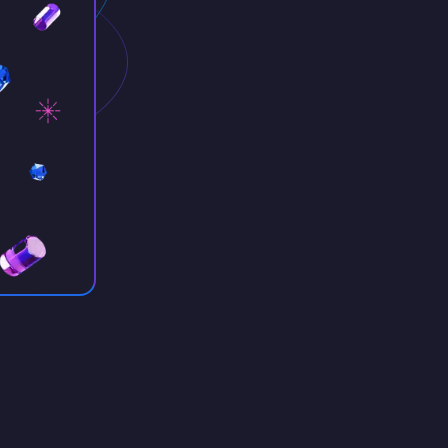
inux
entOS
PI
 VPS