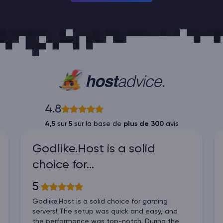
4.8
4,5
sur
5
sur la base de
plus de 300
avis
Godlike.Host is a solid
choice for…
5
Godlike.Host is a solid choice for gaming
servers! The setup was quick and easy, and
the performance was top-notch. During the