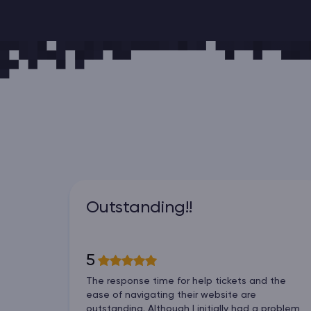
Outstanding!!
5
The response time for help tickets and the
ease of navigating their website are
outstanding. Although I initially had a problem