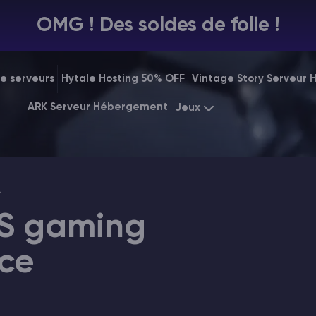
OMG ! Des soldes de folie !
e serveurs
Hytale Hosting 50% OFF
Vintage Story Serveur
ARK Serveur Hébergement
Jeux
Minecraft
Starting at
$7.9
Rust
Starting at
$31.
S gaming
ce