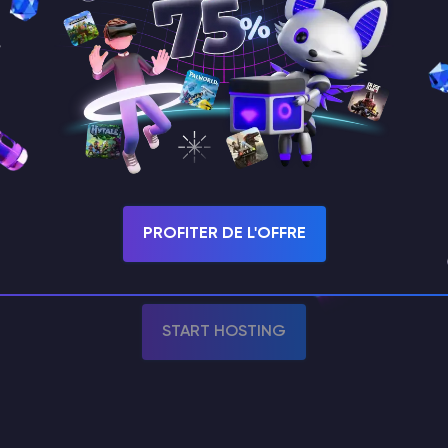
Plusieurs OS L
Ubuntu, Debian, C
SolusVM A
contrôle automatisé du
PROFITER DE L'OFFRE
START HOSTING