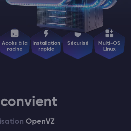
Accès à la
Installation
Sécurisé
Multi-OS
racine
rapide
Linux
 convient
isation
OpenVZ