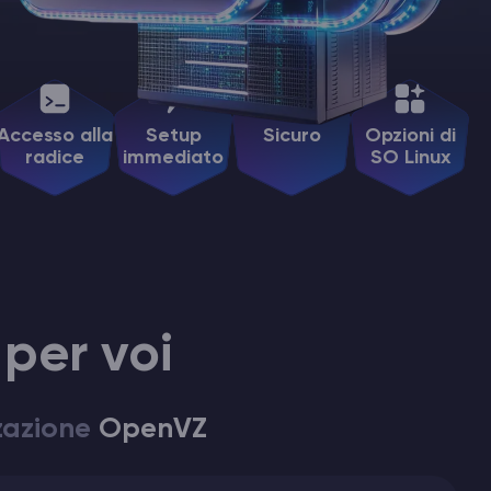
Accesso alla
Setup
Sicuro
Opzioni di
radice
immediato
SO Linux
 per voi
zzazione
OpenVZ