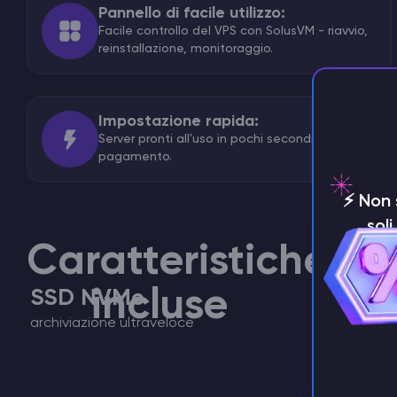
Pannello di facile utilizzo:
Facile controllo del VPS con SolusVM - riavvio,
reinstallazione, monitoraggio.
Impostazione rapida:
Server pronti all'uso in pochi secondi dopo il
pagamento.
⚡️ Non
sol
Caratteristiche
incluse
SSD NVMe
archiviazione ultraveloce