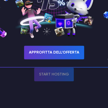
Sistemi operati
API di Solu
controllo automatico de
APPROFITTA DELL'OFFERTA
START HOSTING