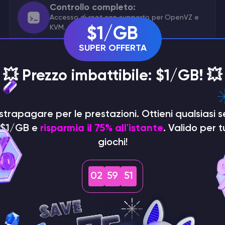
Controllo completo:
Accesso di root con supporto per OpenVZ e
KVM.
$1/GB
SUPER OFFERTA
💥 Prezzo imbattibile: $1/GB! 💥
Infrastruttura sicura:
DDoS protezione e hardware affidabile.
 strapagare per le prestazioni. Ottieni qualsiasi s
i $1/GB e
risparmia il 75% all'istante
. Valido per tu
giochi!
IP
02
59
50
Supporto per doppio st