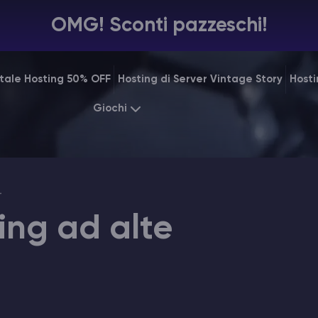
OMG! Sconti pazzeschi!
tale Hosting 50% OFF
Hosting di Server Vintage Story
Hosti
Giochi
Minecraft
ARK
Starting at
$7.99
Starting 
Rust
Palworld
Starting at
$31.99
Starting 
ing ad alte