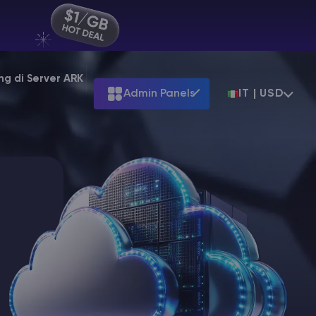
ng di Server ARK
Admin Panels
IT | USD
Terraria
at
$39.99
Starting at
$7.99
at
$31.99