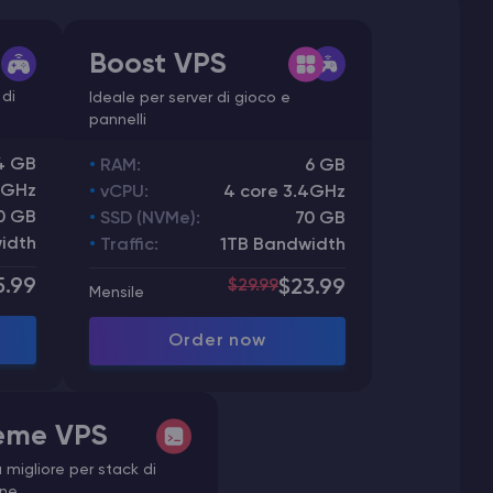
Boost VPS
 di
Ideale per server di gioco e
pannelli
4 GB
RAM:
6 GB
4GHz
vCPU:
4 core 3.4GHz
0 GB
SSD (NVMe):
70 GB
idth
Traffic:
1TB Bandwidth
5.99
$29.99
$23.99
Mensile
Order now
eme VPS
 migliore per stack di
one