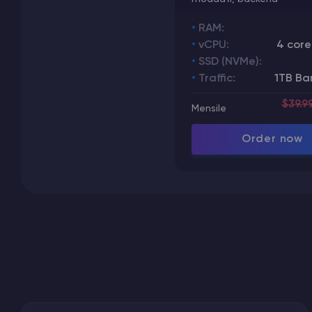
RAM:
vCPU:
4 core
SSD (NVMe):
Traffic:
1TB Ba
$39.9
Mensile
Order now