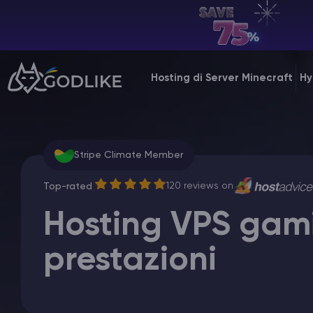
IT | USD
Billing Panel
Hosting di Server Minecraft
Hy
Manage your servers & payments
Game Panel
Manage game server
Stripe Climate Member
VPS Panel
120 reviews on
Top-rated
Manage VPS server
Hosting VPS gam
Affiliate panel
prestazioni
Manage affiliates