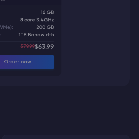
16 GB
8 core 3.4GHz
NVMe):
200 GB
:
1TB Bandwidth
$79.99
$63.99
Order now