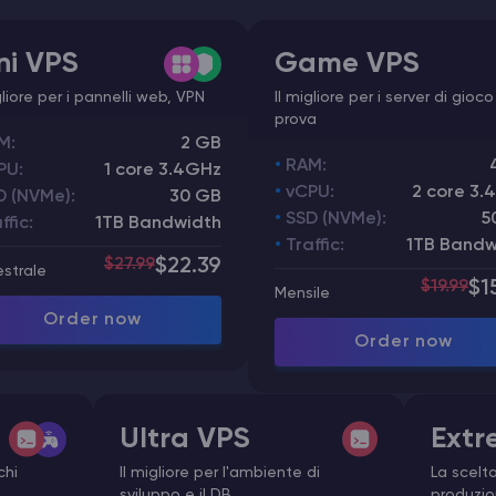
ni VPS
Game VPS
gliore per i pannelli web, VPN
Il migliore per i server di gioco
prova
M:
2 GB
RAM:
PU:
1 core 3.4GHz
vCPU:
2 core 3.
D (NVMe):
30 GB
SSD (NVMe):
5
ffic:
1TB Bandwidth
Traffic:
1TB Bandw
$27.99
$22.39
estrale
$19.99
$1
Mensile
Order now
Order now
Ultra VPS
Extr
chi
Il migliore per l'ambiente di
La scelta
sviluppo e il DB
produzi