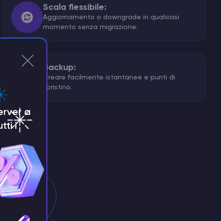
Scala flessibile:
Aggiornamento o downgrade in qualsiasi
momento senza migrazione.
Backup:
Creare facilmente istantanee e punti di
ripristino.
erver a
tti i
v4
ack