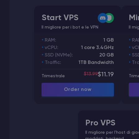
Start VPS
Mi
Il migliore per i bot e le VPN
Il mi
RAM:
1 GB
RA
vCPU:
1 core 3.4GHz
vC
SSD (NVMe):
20 GB
SS
Traffic:
1TB Bandwidth
Tra
$13.99
$11.19
Trimestrale
Trim
Order now
Pro VPS
Il migliore per l'host di gio
moddati, backend