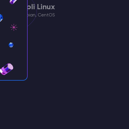
vi multipli Linux
Ubuntu, Debian, CentOS
sVM
i VPS