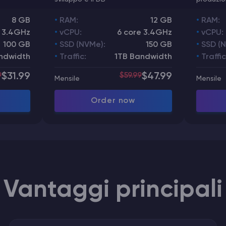
8 GB
RAM:
12 GB
RAM:
 3.4GHz
vCPU:
6 core 3.4GHz
vCPU:
100 GB
SSD (NVMe):
150 GB
SSD (
ndwidth
Traffic:
1TB Bandwidth
Traffic
9
$31.99
$59.99
$47.99
Mensile
Mensile
Order now
Vantaggi principali