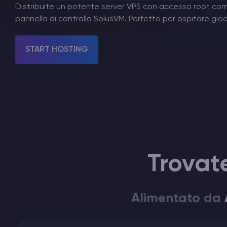
Distribuite un potente server VPS con accesso root co
pannello di controllo SolusVM. Perfetto per ospitare gioch
Hosting di Server Minecraft
START HOSTING
Hytale Hosting 50% OFF
Hosting di Server Vintage Story
Hosting di Server ARK
Giochi
Trovate
Alimentato da