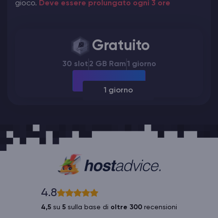
gioco.
Deve essere prolungato ogni 3 ore
Gratuito
30 slot
2 GB Ram
1 giorno
1 giorno
4.8
4,5
su
5
sulla base di
oltre 300
recensioni