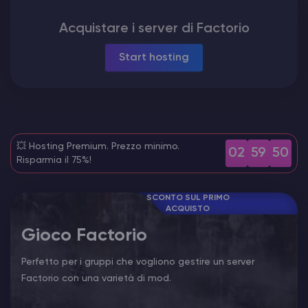
Hosting di Server Vintage Story
Acquistare i server di Factorio
Start hosting
Hosting di Server ARK
Giochi
💥 Hosting Premium. Prezzo minimo.
02
59
48
Risparmia il 75%!
SCONTO SUL PRIMO
ACQUISTO
Gioco Factorio
Perfetto per i gruppi che vogliono gestire un server
Factorio con una varietà di mod.