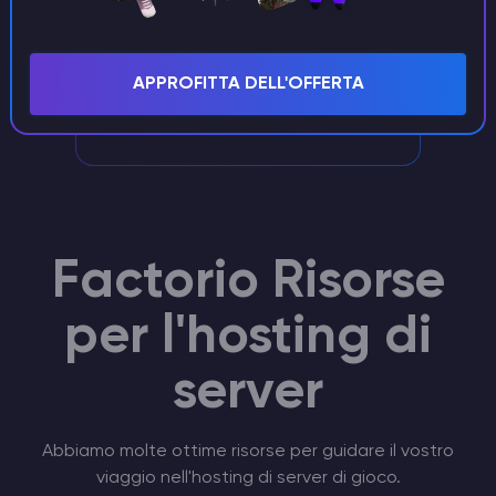
Supporto esclusivo
Un responsabile del personale con una
APPROFITTA DELL'OFFERTA
vasta esperienza si occuperà del vostro
Factorio Server
Factorio Risorse
per l'hosting di
server
Abbiamo molte ottime risorse per guidare il vostro
viaggio nell'hosting di server di gioco.