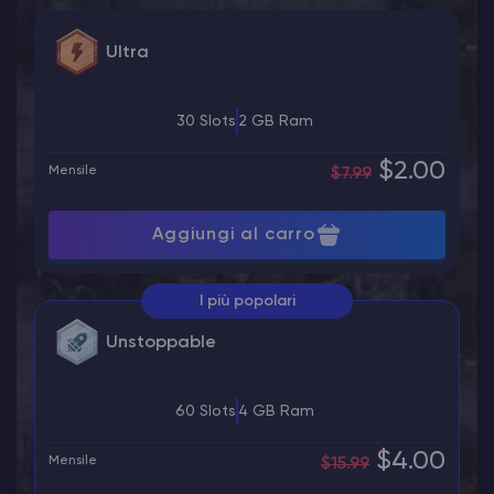
Ultra
30 Slots
2 GB Ram
$2.00
Mensile
$7.99
Aggiungi al carro
I più popolari
Unstoppable
60 Slots
4 GB Ram
$4.00
Mensile
$15.99