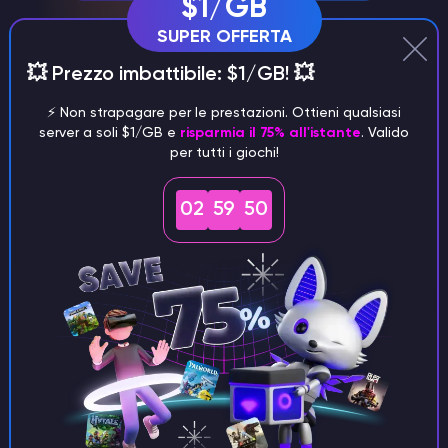
$1/GB
SUPER OFFERTA
💥 Prezzo imbattibile: $1/GB! 💥
⚡️ Non strapagare per le prestazioni. Ottieni qualsiasi
server a soli $1/GB e
risparmia il 75% all'istante
. Valido
per tutti i giochi!
Gestione del server tramite
02
59
48
Discord
Gestite comodamente il vostro Factorio
Server attraverso il nostro bot Discord