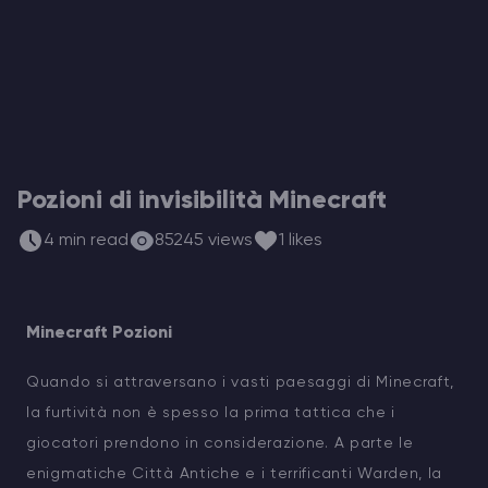
Hosting di Server Vintage Story
Hosting di Server ARK
Giochi
Pozioni di invisibilità Minecraft
4 min read
85245 views
1 likes
Minecraft Pozioni
Quando si attraversano i vasti paesaggi di Minecraft,
la furtività non è spesso la prima tattica che i
giocatori prendono in considerazione. A parte le
enigmatiche Città Antiche e i terrificanti Warden, la