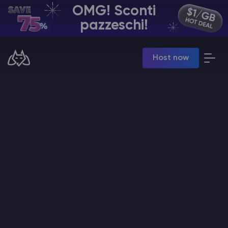
OMG! Sconti
IT | USD
pazzeschi!
Billing Panel
Host now
Manage your servers & payments
Game Panel
Manage game server
VPS Panel
Manage VPS server
Affiliate panel
Manage affiliates
Hosting di Server Minecraft
Hytale Hosting 50% OFF