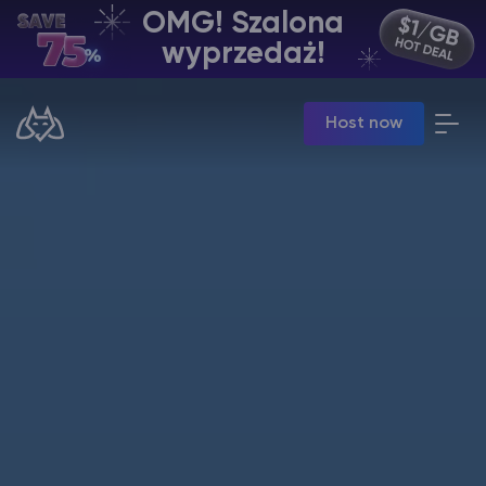
OMG! Szalona
PL | USD
wyprzedaż!
Billing Panel
Host now
Manage your servers & payments
Game Panel
Manage game server
VPS Panel
Manage VPS server
Affiliate panel
Manage affiliates
Minecraft Hosting serwerów
Hytale Hosting 50% OFF