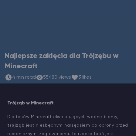
Vintage Story Serwer Hosting
ARK Serwer Hosting
Gry
Najlepsze zaklęcia dla Trójzębu w
Minecraft
4 min read
55480 views
3 likes
Trójząb w Minecraft
Dla fanów Minecraft eksplorujących wodne biomy,
trójząb
jest niezbędnym narzędziem do obrony przed
oceanicznymi zagrożeniami. Ta rzadka broń jest