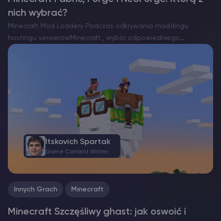
nich wybrać?
Minecraft Mod Loadery Podczas odkrywania moddingu
hostingu serwerówMinecraft , wybór odpowiedniego
programu ładującego mody jest niezbędny. Obecnie istnieją
trzy znaczące opcje: Forge, Fabric i niedawno powstały
NeoForge. Każdy z nich ma swoje mocne strony i…
Itskovich Spartak
Game Content Writer
Innych Grach
Minecraft
Minecraft Szczęśliwy ghast: jak oswoić i