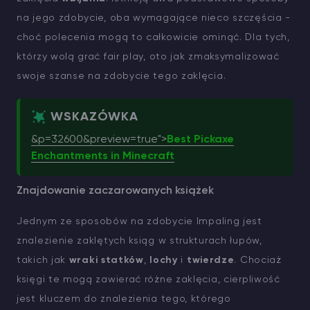
na jego zdobycie, oba wymagające nieco szczęścia -
choć polecenia mogą to całkowicie ominąć. Dla tych,
którzy wolą grać fair play, oto jak zmaksymalizować
swoje szanse na zdobycie tego zaklęcia.
WSKAZÓWKA
&p=32600&preview=true">
Best Pickaxe
Enchantments in Minecraft
Znajdowanie zaczarowanych książek
Jednym ze sposobów na zdobycie Impaling jest
znalezienie zaklętych ksiąg w strukturach łupów,
takich jak
wraki statków
,
lochy
i
twierdze
. Chociaż
księgi te mogą zawierać różne zaklęcia, cierpliwość
jest kluczem do znalezienia tego, którego