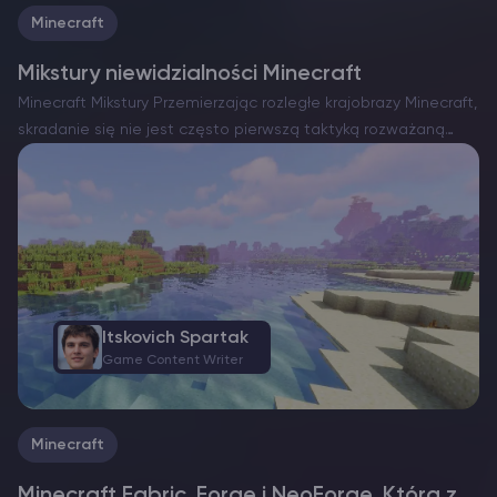
Minecraft
Mikstury niewidzialności Minecraft
Minecraft Mikstury Przemierzając rozległe krajobrazy Minecraft,
skradanie się nie jest często pierwszą taktyką rozważaną
przez graczy. Oprócz enigmatycznych Starożytnych Miast i
przerażającego Strażnika, większość przeciwników polega na
bliskości, aby wykryć twoją obecność. Jednak w tym…
Itskovich Spartak
Game Content Writer
Minecraft
Minecraft Fabric, Forge i NeoForge. Którą z