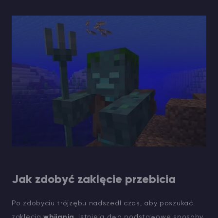
Jak zdobyć zaklęcie przebicia
Po zdobyciu trójzębu nadszedł czas, aby poszukać
zaklęcia
wbijania
. Istnieją dwa podstawowe sposoby