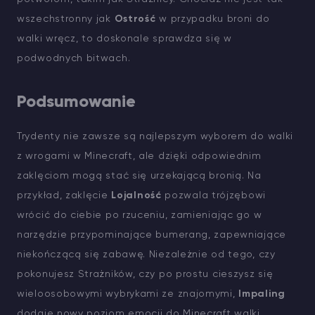
wszechstronny jak
Ostrość
w przypadku broni do
walki wręcz, to doskonale sprawdza się w
podwodnych bitwach.
Podsumowanie
Trydenty nie zawsze są najlepszym wyborem do walki
z wrogami w Minecraft, ale dzięki odpowiednim
zaklęciom mogą stać się urzekającą bronią. Na
przykład, zaklęcie
Lojalność
pozwala trójzębowi
wrócić do ciebie po rzuceniu, zamieniając go w
narzędzie przypominające bumerang, zapewniające
niekończącą się zabawę. Niezależnie od tego, czy
pokonujesz Strażników, czy po prostu cieszysz się
wieloosobowymi wybrykami ze znajomymi,
Impaling
dodaje nowy poziom emocji do Minecraft walki.