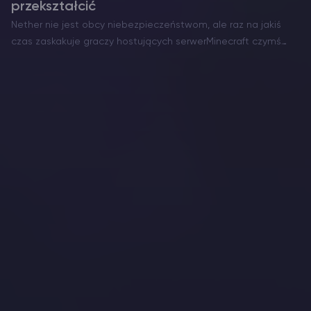
przekształcić
Nether nie jest obcy niebezpieczeństwom, ale raz na jakiś
czas zaskakuje graczy hostujących serwerMinecraft czymś
niezwykle serdecznym. Oto Szczęśliwy Gh ast – rzadka i
pokojowa wersja zwykle wrogiego latającego zagrożenia. W
przeciwieństwie do zwykłych Ghastów,…