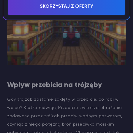
SKORZYSTAJ Z OFERTY
Wpływ przebicia na trójzęby
Gdy trójząb zostanie zaklęty w przebicie, co robi w
walce? Krótko mówiąc, Przebicie zwiększa obrażenia
zadawane przez trójząb przeciw wodnym potworom,
czyniąc z niego potężną broń przeciwko morskim
potworom, takim jak Strażnicy. Chociaż nie jest tak