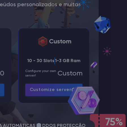
teúdos personalizados e muitas
Custom
10 - 30 Slots
1-3 GB Ram
Configure your own
00
Custom
server!
Customize server
75%
A AUTOMÁTICAS
DDOS PROTECÇÃO