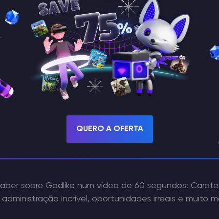
ração de Godl
QUERO A OFERTA
ress 2 Server Ho
aber sobre Godlike num vídeo de 60 segundos: Caraterís
 administração incrível, oportunidades irreais e muito ma