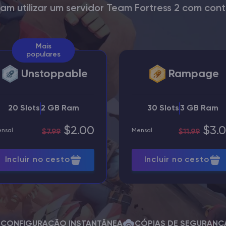
am utilizar um servidor Team Fortress 2 com con
Mais
populares
Unstoppable
Rampage
20 Slots
2 GB Ram
30 Slots
3 GB Ram
$2.00
$3.
nsal
Mensal
$7.99
$11.99
Incluir no cesto
Incluir no cesto
CONFIGURAÇÃO INSTANTÂNEA
CÓPIAS DE SEGURANÇ