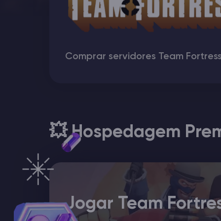
Minecraft Server Hospedagem
Hytale Hosting 50% OFF
Comprar servidores Team Fortress
Vintage Story Server Hospedagem
ARK Server Hospedagem
Jogos
💥 Hospedagem Prem
Jogar Team Fortres