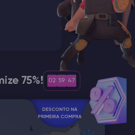
ize 75%!
02
59
46
DESCONTO NA
PRIMEIRA COMPRA