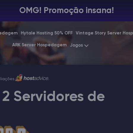
OMG! Promoção insana!
spedagem
Hytale Hosting 50% OFF
Vintage Story Server Ho
ARK Server Hospedagem
Jogos
Minecraft
Starting at
$7.99
Rust
liações
Starting at
$31.99
 2 Servidores de