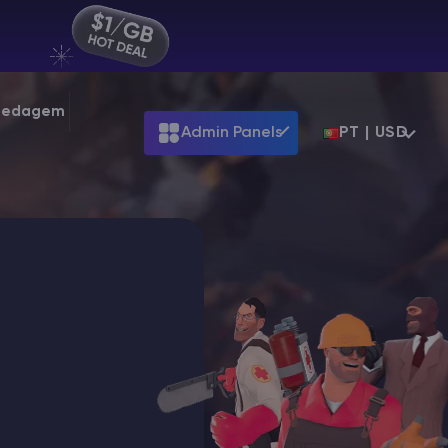
spedagem
Admin Panels
PT | USD
ARK
Terraria
Starting at
$39.99
Starting at
$7.99
Palworld
Starting at
$31.99