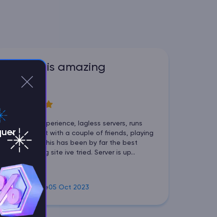
godlike is amazing
5
Wonderful experience, lagless servers, runs
quer
great I tried it with a couple of friends, playing
terraria and this has been by far the best
server hosting site ive tried. Server is up...
blue z sycthe
05 Oct 2023