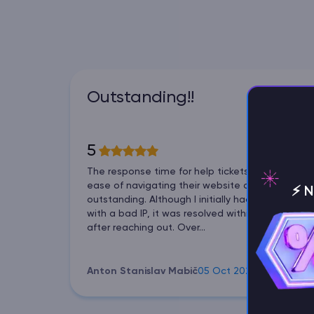
Outstanding!!
5
The response time for help tickets and the
ease of navigating their website are
⚡️ 
outstanding. Although I initially had a problem
with a bad IP, it was resolved within minutes
after reaching out. Over...
Anton Stanislav Mabič
05 Oct 2023