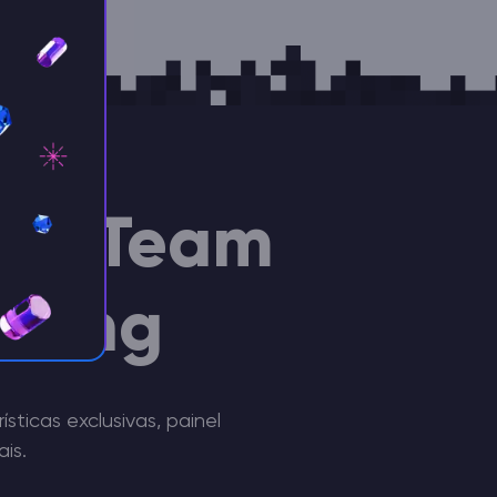
ike Team
sting
ticas exclusivas, painel
is.