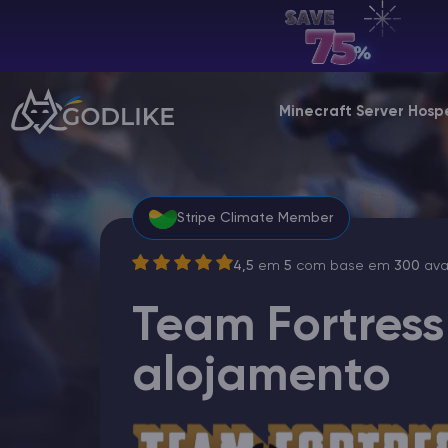
PT | USD
Billing Panel
Minecraft Server Ho
Manage your servers & payments
Game Panel
Manage game server
Stripe Climate Member
VPS Panel
4,5
em
5
com base em
300
ava
Manage VPS server
Team Fortress
Affiliate panel
Manage affiliates
alojamento