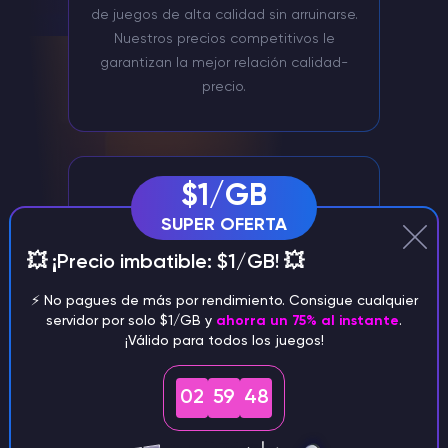
de juegos de alta calidad sin arruinarse.
Nuestros precios competitivos le
garantizan la mejor relación calidad-
precio.
$1/GB
SUPER OFERTA
💥 ¡Precio imbatible: $1/GB! 💥
⚡️ No pagues de más por rendimiento. Consigue cualquier
Gestión de servidores mediante
servidor por solo $1/GB y
ahorra un 75% al instante
.
¡Válido para todos los juegos!
Discord
Gestiona cómodamente tu servidor
02
59
47
Team Fortress 2 a través de nuestro bot
Discord