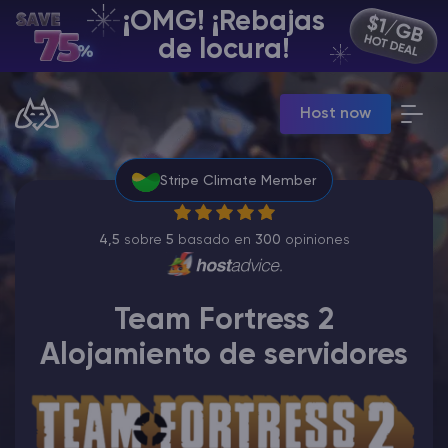
¡OMG! ¡Rebajas
ES | USD
de locura!
Billing Panel
Host now
Manage your servers & payments
Game Panel
Manage game server
Stripe Climate Member
VPS Panel
Manage VPS server
Affiliate panel
4,5
sobre
5
basado en
300
opiniones
Manage affiliates
Team Fortress 2
Alojamiento de servidores
Minecraft Alojamiento de servidores
Hytale Hosting 50% OFF