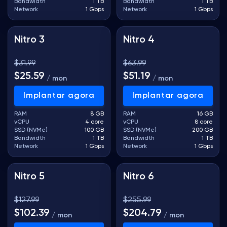
Bandwidth
1 TB
Bandwidth
1 TB
Network
1 Gbps
Network
1 Gbps
Nitro 3
Nitro 4
$31.99
$63.99
$25.59
$51.19
/ mon
/ mon
Implantar agora
Implantar agora
RAM
8 GB
RAM
16 GB
vCPU
4 core
vCPU
8 core
SSD (NVMe)
100 GB
SSD (NVMe)
200 GB
Bandwidth
1 TB
Bandwidth
1 TB
Network
1 Gbps
Network
1 Gbps
Nitro 5
Nitro 6
$127.99
$255.99
$102.39
$204.79
/ mon
/ mon