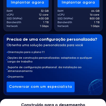
Implantar agora
Implantar agora
RAM
32 GB
RAM
64 GB
vCPU
12 core
vCPU
16 core
SSD (NVMe)
400 GB
SSD (NVMe)
800 GB
Bandwidth
1 TB
Bandwidth
1 TB
Network
1 Gbps
Network
1 Gbps
Precisa de uma configuração personalizada?
Obtenha uma solução personalizada para você
Orientação para o plano 1:1
Opções de construção personalizadas: adaptadas a qualquer
carga de trabalho
Suporte de configuração profissional: da instalação ao
dimensionamento
Orçamento
Conversar com um especialista
Construído para o desempenho