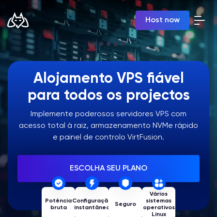
PT | USD
Host now
Billing Panel
Manage your servers & payments
Game Panel
Alojamento VPS fiável
Manage game server
VPS Panel
para todos os projectos
Manage VPS server
Affiliate panel
Implemente poderosos servidores VPS com
acesso total à raiz, armazenamento NVMe rápido
Manage affiliates
e painel de controlo VirtFusion.
ESCOLHA SEU PLANO
Minecraft Server Hospedagem
Vários
Potência
Configuração
sistemas
Seguro
bruta
instantânea
operativos
Hytale Hosting 50% OFF
Linux