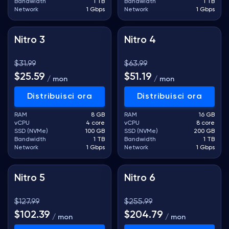
Bandwidth
1 TB
Bandwidth
1 TB
Network
1 Gbps
Network
1 Gbps
Nitro 3
Nitro 4
$31.99
$63.99
$25.59
$51.19
/ mon
/ mon
Distribuisci ora
Distribuisci ora
RAM
8 GB
RAM
16 GB
vCPU
4 core
vCPU
8 core
SSD (NVMe)
100 GB
SSD (NVMe)
200 GB
Bandwidth
1 TB
Bandwidth
1 TB
Network
1 Gbps
Network
1 Gbps
Nitro 5
Nitro 6
$127.99
$255.99
$102.39
$204.79
/ mon
/ mon