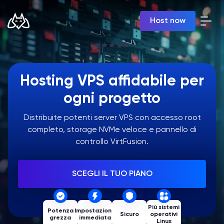
IT | USD
Host now
Billing Panel
Manage your servers & payments
Game Panel
Hosting VPS affidabile per
Manage game server
VPS Panel
ogni progetto
Manage VPS server
Distribuite potenti server VPS con accesso root
Affiliate panel
completo, storage NVMe veloce e pannello di
Manage affiliates
controllo VirtFusion.
SCEGLI IL TUO PIANO
Hosting di Server Minecraft
Più sistemi
Potenza
Impostazione
Sicuro
operativi
Hytale Hosting 50% OFF
grezza
immediata
Linux