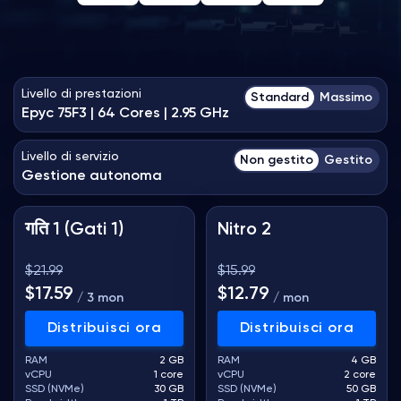
Hosting di Server Vintage Story
Scegliete la vostra configurazione
Seleziona hardware e livello di servizio per visualizzare i prezzi
Hosting di Server ARK
Livello di prestazioni
Standard
Massimo
Epyc 75F3 | 64 Cores | 2.95 GHz
Giochi
Livello di servizio
Non gestito
Gestito
Gestione autonoma
गति 1 (Gati 1)
Nitro 2
$21.99
$15.99
$17.59
$12.79
/ 3 mon
/ mon
Distribuisci ora
Distribuisci ora
RAM
2 GB
RAM
4 GB
vCPU
1 core
vCPU
2 core
SSD (NVMe)
30 GB
SSD (NVMe)
50 GB