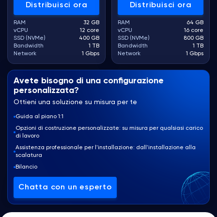
Distribuisci ora
Distribuisci ora
RAM
32 GB
RAM
64 GB
vCPU
12 core
vCPU
16 core
SSD (NVMe)
400 GB
SSD (NVMe)
800 GB
Bandwidth
1 TB
Bandwidth
1 TB
Network
1 Gbps
Network
1 Gbps
Avete bisogno di una configurazione
personalizzata?
Ottieni una soluzione su misura per te
Guida al piano 1:1
Opzioni di costruzione personalizzate: su misura per qualsiasi carico
di lavoro
Assistenza professionale per l'installazione: dall'installazione alla
scalatura
Bilancio
Chatta con un esperto