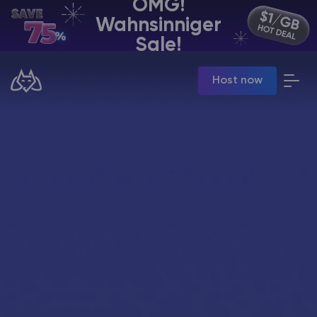
OMG!
Wahnsinniger
DE | USD
Sale!
Billing Panel
Host now
Manage your servers & payments
Game Panel
Manage game server
VPS Panel
Manage VPS server
Affiliate panel
Manage affiliates
Minecraft Server Mieten
Hytale Hosting 50% OFF