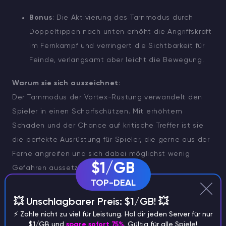
Bonus
: Die Aktivierung des Tarnmodus durch
Doppeltippen nach unten erhöht die Angriffskraft
im Fernkampf und verringert die Sichtbarkeit für
Feinde, verlangsamt aber leicht die Bewegung.
Warum sie sich auszeichnet
:
Der Tarnmodus der Vortex-Rüstung verwandelt den
Spieler in einen Scharfschützen. Mit erhöhtem
Schaden und der Chance auf kritische Treffer ist sie
die perfekte Ausrüstung für Spieler, die gerne aus der
Ferne angreifen und sich dabei möglichst wenig
$1/GB
Gefahren aussetzen.
TOP-DEAL
Wie man sie herstellt
: Sammelt 45
💥 Unschlagbarer Preis: $1/GB! 💥
Wirbelsäulenfragmente von der Wirbelsäule (nachdem
⚡️ Zahle nicht zu viel für Leistung. Hol dir jeden Server für nur
ihr den irren Kultisten besiegt habt) und 36 Luminit-
$1/GB und
spare sofort 75%
. Gültig für alle Spiele!