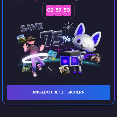
Stäbe vom Mondlord.
02
59
49
Beschwörer-Klasse: Sternenstaub-Rüstung
ANGEBOT JETZT SICHERN