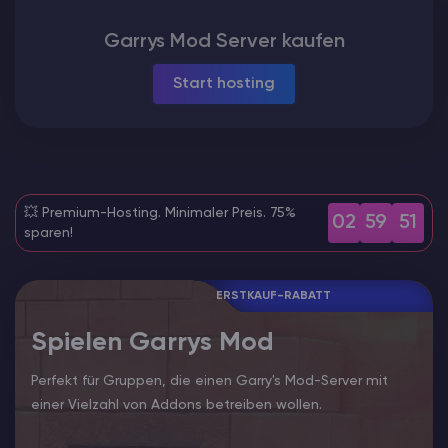
ARK Server Mieten
Garrys Mod Server kaufen
Start hosting
Vintage Story
Spiele
💥 Premium-Hosting. Minimaler Preis. 75%
02
59
50
sparen!
ERSTKAUF-RABATT
Spielen Garrys Mod
Perfekt für Gruppen, die einen Garry's Mod-Server mit
einer Vielzahl von Addons betreiben wollen.