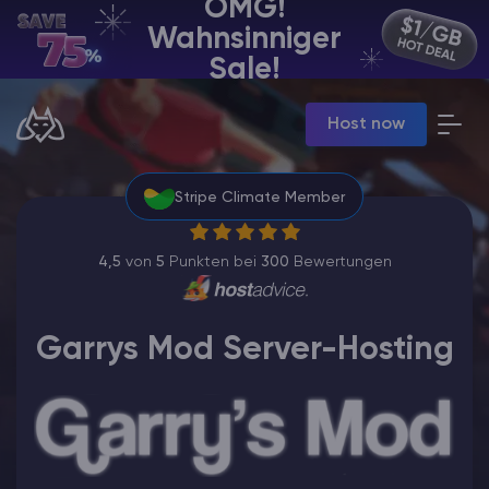
OMG!
Wahnsinniger
DE | USD
Sale!
Billing Panel
Host now
Manage your servers & payments
Game Panel
Manage game server
Stripe Climate Member
VPS Panel
Manage VPS server
Affiliate panel
4,5
von
5
Punkten bei
300
Bewertungen
Manage affiliates
Garrys Mod Server-Hosting
Minecraft Server Mieten
Hytale Hosting 50% OFF