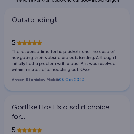
4,5
von
5
Punkten basierend auf
300+
Bewertungen
Outstanding!!
5
The response time for help tickets and the ease of
navigating their website are outstanding. Although I
initially had a problem with a bad IP, it was resolved
within minutes after reaching out. Over...
Anton Stanislav Mabič
05 Oct 2023
Godlike.Host is a solid choice
for…
5