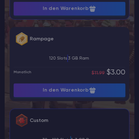
In den Warenkorb
Rampage
120 Slots
3 GB Ram
$3.00
Monatlich
$11.99
In den Warenkorb
Custom