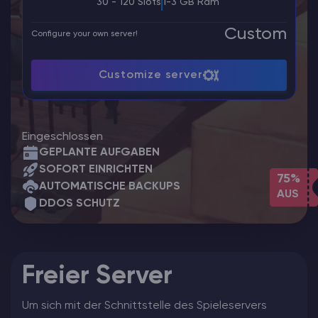
30 - 120 Slots
1-3 GB Ram
Custom
Configure your own server!
Customize server
Eingeschlossen
GEPLANTE AUFGABEN
SOFORT EINRICHTEN
75%
AUTOMATISCHE BACKUPS
AUS
DDOS SCHUTZ
Freier Server
Um sich mit der Schnittstelle des Spieleservers