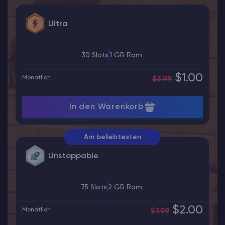
Ultra
30 Slots
1 GB Ram
$1.00
Monatlich
$3.99
In den Warenkorb
Am beliebtesten
Unstoppable
75 Slots
2 GB Ram
$2.00
Monatlich
$7.99