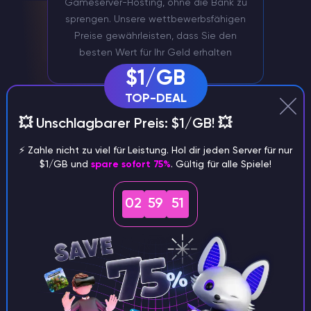
Gameserver-Hosting, ohne die Bank zu
sprengen. Unsere wettbewerbsfähigen
Preise gewährleisten, dass Sie den
besten Wert für Ihr Geld erhalten
$1/GB
TOP-DEAL
💥 Unschlagbarer Preis: $1/GB! 💥
⚡️ Zahle nicht zu viel für Leistung. Hol dir jeden Server für nur
$1/GB und
spare sofort 75%
. Gültig für alle Spiele!
02
59
50
Serververwaltung über Discord
Verwalten Sie Ihren Garrys Mod Server
bequem über unseren Discord Bot