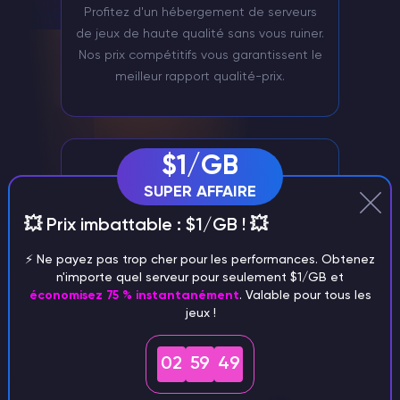
Profitez d'un hébergement de serveurs
de jeux de haute qualité sans vous ruiner.
Nos prix compétitifs vous garantissent le
meilleur rapport qualité-prix.
$1/GB
SUPER AFFAIRE
💥 Prix imbattable : $1/GB ! 💥
⚡️ Ne payez pas trop cher pour les performances. Obtenez
n'importe quel serveur pour seulement $1/GB et
Gestion du serveur via Discord
économisez 75 % instantanément
. Valable pour tous les
Gérez facilement votre serveur Garrys
jeux !
Mod à l'aide de notre bot Discord.
02
59
48