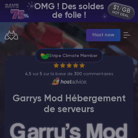
OMG ! Des soldes
FR | USD
de folie !
Billing Panel
Host now
Manage your servers & payments
Game Panel
Manage game server
Stripe Climate Member
VPS Panel
Manage VPS server
Affiliate panel
4,5
sur
5
sur la base de
300
commentaires
Manage affiliates
Garrys Mod Hébergement
de serveurs
Minecraft Hébergement de serveurs
Hytale Hosting 50% OFF