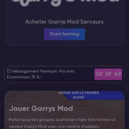
Vintage Story Serveur Hébergement
Acheter Garrys Mod Serveurs
ARK Serveur Hébergement
Start hosting
Jeux
💥 Hébergement Premium. Prix mini.
02
59
48
Économisez 75 % !
REMISE SUR LE PREMIER
ACHAT
Jouer Garrys Mod
Parfait pour les groupes souhaitant faire fonctionner un
serveur Garry's Mod avec une variété d'addons.