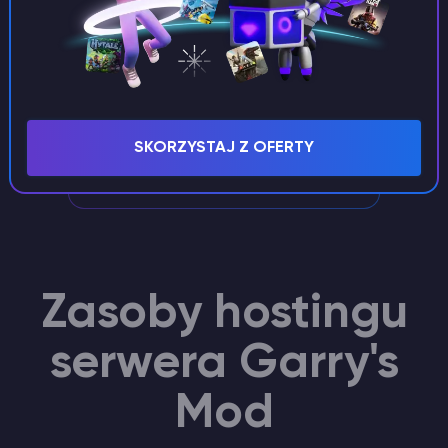
Ekskluzywne wsparcie
Menedżer personalny z dużym
doświadczeniem zajmie się Twoim
SKORZYSTAJ Z OFERTY
serwerem Garrys Mod.
Zasoby hostingu
serwera Garry's
Mod