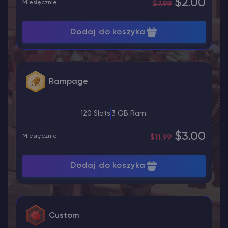
$2.00
Miesięcznie
$7.99
Dodaj do koszyka
Rampage
120 Slots
3 GB Ram
$3.00
Miesięcznie
$11.99
Dodaj do koszyka
Custom