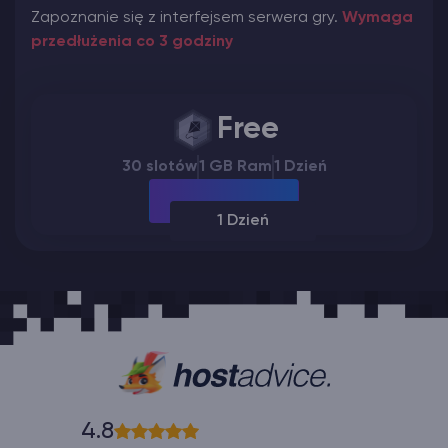
Zapoznanie się z interfejsem serwera gry.
Wymaga
przedłużenia co 3 godziny
Free
30 slotów
1 GB Ram
1 Dzień
1 Dzień
4.8