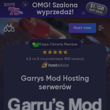
OMG! Szalona
PL | USD
wyprzedaż!
Billing Panel
Host now
Manage your servers & payments
Game Panel
Manage game server
Stripe Climate Member
VPS Panel
Manage VPS server
Affiliate panel
4,5
na
5
na podstawie
300
recenzji
Manage affiliates
Garrys Mod Hosting
serwerów
Minecraft Hosting serwerów
Hytale Hosting 50% OFF