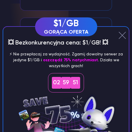
$1/GB
GORĄCA OFERTA
💥 Bezkonkurencyjna cena: $1/GB! 💥
⚡️ Nie przepłacaj za wydajność. Zgarnij dowolny serwer za
jedyne $1/GB i
oszczędź 75% natychmiast
. Działa we
Zarządzanie serwerem poprzez
wszystkich grach!
Discord
Wygodne zarządzanie serwerem Garrys
02
59
50
Mod za pośrednictwem naszego bota
Discord.