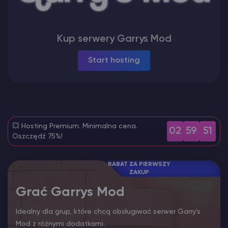
Vintage Story Serwer Hosting
Kup serwery Garrys Mod
ARK Serwer Hosting
Start hosting
Gry
💥 Hosting Premium. Minimalna cena.
02
59
50
Oszczędź 75%!
RABAT ZA PIERWSZY
ZAKUP
Grać Garrys Mod
Idealny dla grup, które chcą obsługiwać serwer Garry's
Mod z różnymi dodatkami.