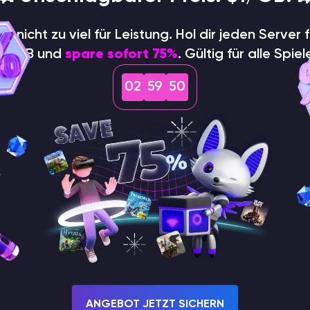
hle nicht zu viel für Leistung. Hol dir jeden Server f
$1/GB und
spare sofort 75%
. Gültig für alle Spiel
02
59
50
ANGEBOT JETZT SICHERN