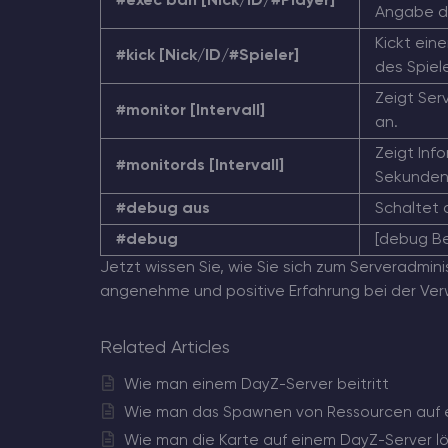
#exec ban [Nick/ID/#Player]
Angabe de
Kickt ein
#kick [Nick/ID/#Spieler]
des Spiele
Zeigt Ser
#monitor [Intervall]
an.
Zeigt Info
#monitords [Intervall]
Sekunden)
#debug aus
Schaltet
#debug
[debug Be
Jetzt wissen Sie, wie Sie sich zum Serveradmi
angenehme und positive Erfahrung bei der Verw
Related Articles
Wie man einem DayZ-Server beitritt
Wie man das Spawnen von Ressourcen auf e
Wie man die Karte auf einem DayZ-Server l