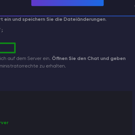
asswordAdmin = " "
;
geben Sie innerhalb der
rt ein und speichern Sie die Dateiänderungen
.
ich auf dem Server ein.
Öffnen Sie den Chat und geben
inistratorrechte zu erhalten.
rver