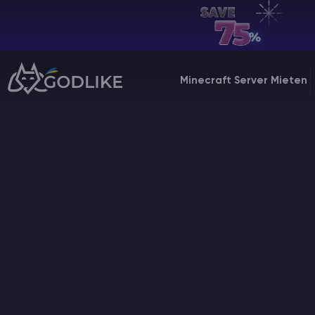
DE | USD
Billing Panel
Minecraft Server Mieten
Manage your servers & payments
Game Panel
Manage game server
VPS Panel
Manage VPS server
Affiliate panel
Manage affiliates