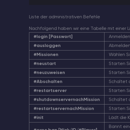
Liste der administrativen Befehle
Nachfolgend haben wir eine Tabelle mit einer Li
#login [Passwort]
Anmelden 
#ausloggen
Abmelden
#Missionen
Wählen Si
#neustart
Starten Si
#neuzuweisen
Starten Si
#Abschalten
Schaltet 
#restartserver
Starten S
#shutdownservernachMission
Schaltet 
#restartservernachMission
Starten S
#init
Lädt die 
Bannt ein