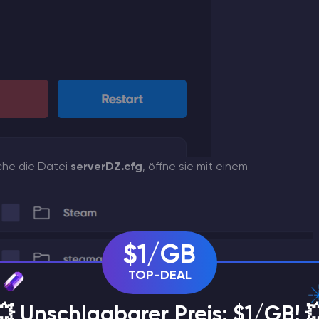
he die Datei
serverDZ.cfg
, öffne sie mit einem
$1/GB
TOP-DEAL
💥 Unschlagbarer Preis: $1/GB! 