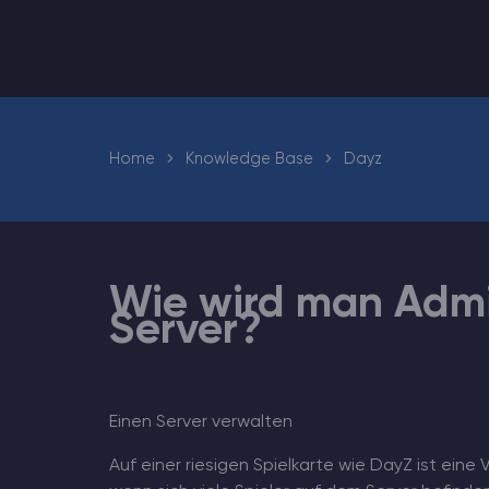
Minecraft Server Mieten
Hytale Hosting 50% OFF
Home
Knowledge Base
Dayz
ARK Server Mieten
Vintage Story
Spiele
Wie wird man Admi
Server?
Einen Server verwalten
Auf einer riesigen Spielkarte wie DayZ ist ein