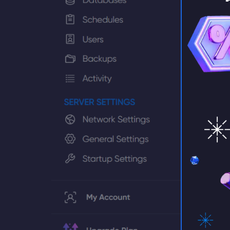
⚡️ Za