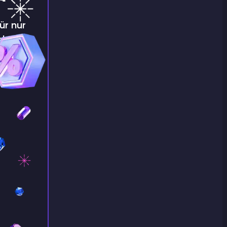
ür nur
e!