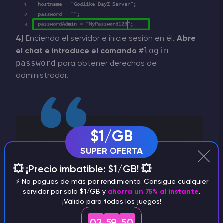
4)
Encienda el servidor e inicie sesión en él.
Abre
#login
el chat e introduce el comando
password
para obtener derechos de
administrador.
$1/GB
CONSEJO
SUPER OFERTA
💥 ¡Precio imbatible: $1/GB! 💥
Cómo subir mods a tu servidor DayZ
⚡️ No pagues de más por rendimiento. Consigue cualquier
servidor por solo $1/GB y
ahorra un 75% al instante
.
¡Válido para todos los juegos!
Lista de comandos administrativos