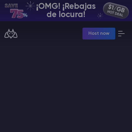
¡OMG! ¡Rebajas
ES | USD
de locura!
Billing Panel
Host now
Manage your servers & payments
Game Panel
Manage game server
VPS Panel
Manage VPS server
Affiliate panel
Manage affiliates
Minecraft Alojamiento de servidores
Hytale Hosting 50% OFF