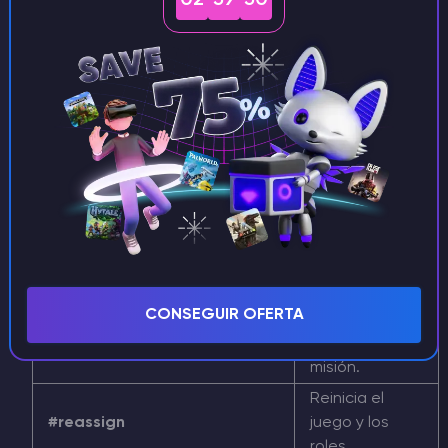
02
59
50
A continuación, te ofrecemos una tabla con una
lista de comandos útiles para la administración
del servidor:
Iniciar sesión
como
#login [contraseña]
administrador
del servidor.
Salir del
#logout
sistema de
administración.
Selecciona
#misiones
una misión.
CONSEGUIR OFERTA
Reinicia la
#restart
misión.
Reinicia el
#reassign
juego y los
roles.