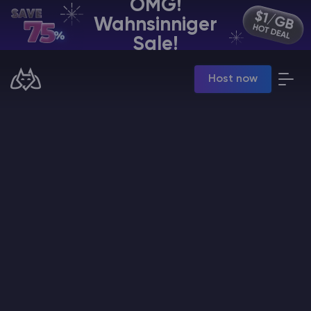
OMG!
Wahnsinniger
DE | USD
Sale!
Billing Panel
Host now
Manage your servers & payments
Game Panel
Manage game server
VPS Panel
Manage VPS server
Affiliate panel
Manage affiliates
Minecraft Server Mieten
Hytale Hosting 50% OFF