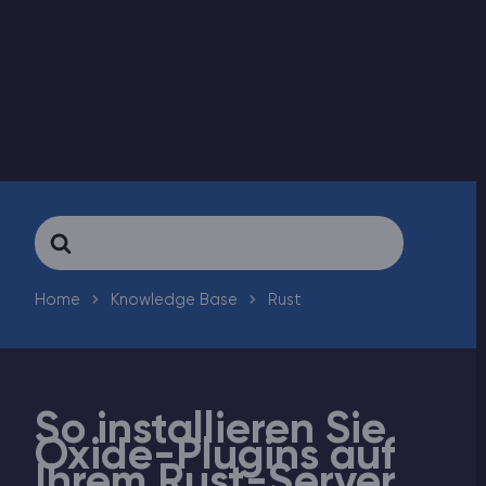
ARK Server Mieten
Vintage Story
Spiele
Search
For
Home
Knowledge Base
Rust
So installieren Sie
Oxide-Plugins auf
Ihrem Rust-Server