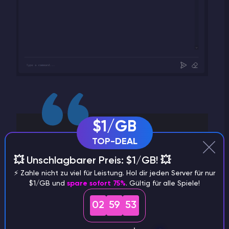
$1/GB
TOP-DEAL
WICHTIG
💥 Unschlagbarer Preis: $1/GB! 💥
Wenn Sie Oxide auf Ihrem Rust-Server
⚡️ Zahle nicht zu viel für Leistung. Hol dir jeden Server für nur
installieren, wird Ihr Server im Server-
$1/GB und
spare sofort 75%
. Gültig für alle Spiele!
Browser des Spiels in den Abschnitt
"Modded" verschoben.
02
59
53