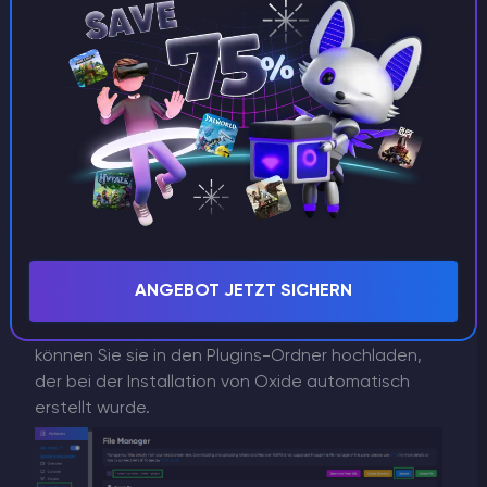
Installieren von Plugins
Die
uMod-Website
bietet eine umfangreiche
Bibliothek von Rust-Plugins, die regelmäßig
aktualisiert und aktiv unterstützt werden. Wählen
Sie einfach die gewünschten Plugins aus und
laden Sie sie herunter.
ANGEBOT JETZT SICHERN
Nachdem Sie die Plugins heruntergeladen haben,
können Sie sie in den Plugins-Ordner hochladen,
der bei der Installation von Oxide automatisch
erstellt wurde.