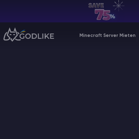
DE | USD
Billing Panel
Minecraft Server Mieten
Manage your servers & payments
Game Panel
Manage game server
VPS Panel
Manage VPS server
Affiliate panel
Manage affiliates