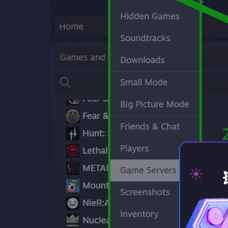
⚡️ Za