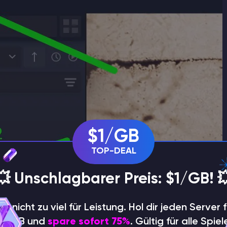
$1/GB
TOP-DEAL
💥 Unschlagbarer Preis: $1/GB! 
hle nicht zu viel für Leistung. Hol dir jeden Server f
$1/GB und
spare sofort 75%
. Gültig für alle Spiel