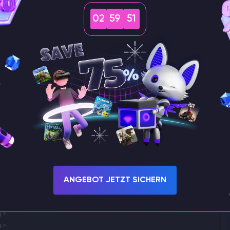
02
59
50
d dann auf , um einen Server hinzuzufügen.
ANGEBOT JETZT SICHERN