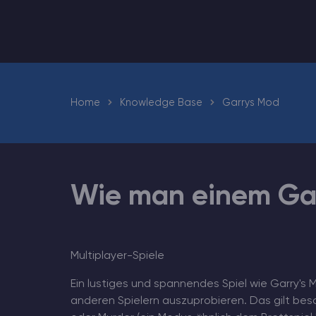
Minecraft Server Mieten
Hytale Hosting 50% OFF
Home
Knowledge Base
Garrys Mod
ARK Server Mieten
Vintage Story
Spiele
Wie man einem Garr
Multiplayer-Spiele
Ein lustiges und spannendes Spiel wie Garry's 
anderen Spielern auszuprobieren. Das gilt beso