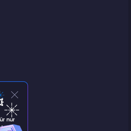

ür nur
e!