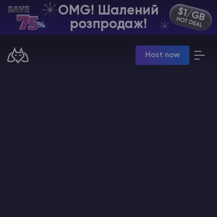
OMG! Шалений
UA | USD
розпродаж!
Billing Panel
Host now
Manage your servers & payments
Game Panel
Manage game server
VPS Panel
Manage VPS server
Affiliate panel
Manage affiliates
Хостинг Майнкрафт
Hytale Hosting 50% OFF