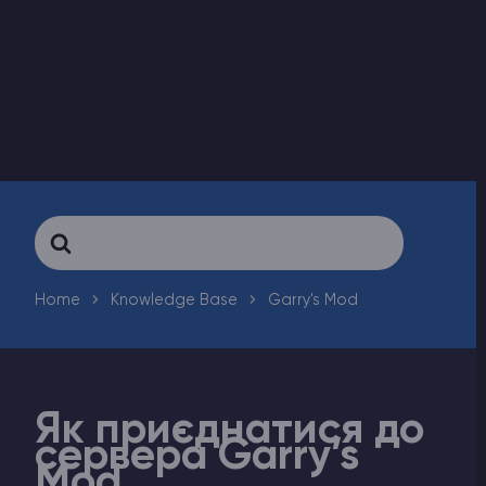
Counter-Strike 2
Ark Survival Evolved
Інші Ігри
Search
For
Home
Knowledge Base
Garry's Mod
Як приєднатися до
сервера Garry’s
Mod