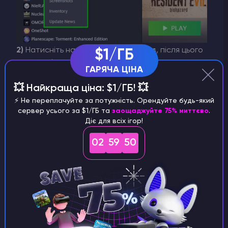
2)
Натисніть на категорію
Favorites
, після цього
$1/ГБ
на
+
, щоб додати сервер.
ГАРЯЧА ЦІНА
💥 Найкраща ціна: $1/ГБ! 💥
⚡️ Не переплачуйте за потужність. Орендуйте будь-який
сервер усього за $1/ГБ та
заощаджуйте 75% миттєво
.
Діє для всіх ігор!
02
59
50
3)
Впишіть
IP адрес
сервера та натисніть
OK
.