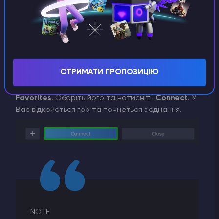
ОТРИМАТИ ПРОПОЗИЦІЮ
4)
Тепер Ви побачите цей сервер в переліку
Favorites
. Оберіть його та натисніть
Connect
. У
Вас відкриється гра та почнеться з'єднання.
NOTE