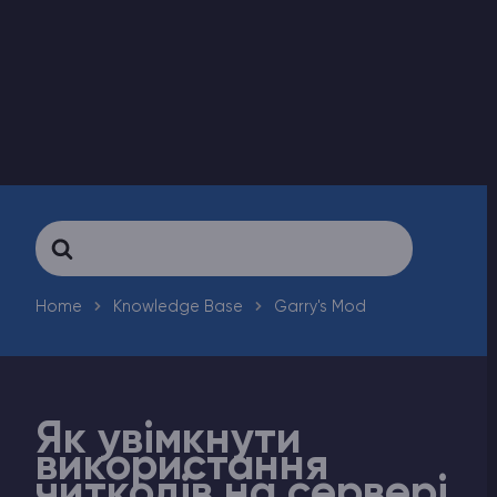
Counter-Strike 2
Ark Survival Evolved
Інші Ігри
Search
For
Home
Knowledge Base
Garry's Mod
Як увімкнути
використання
читкодів на сервері