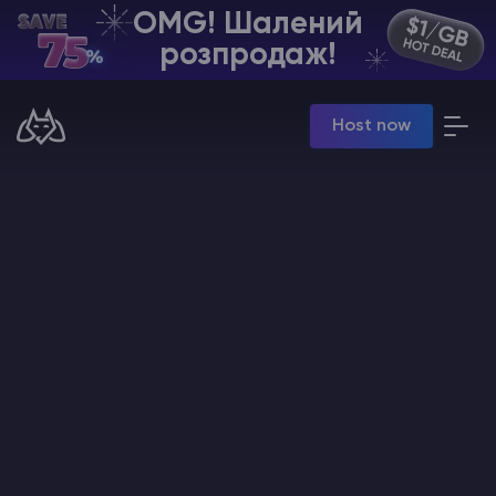
OMG! Шалений
UA | USD
розпродаж!
Billing Panel
Host now
Manage your servers & payments
Game Panel
Manage game server
VPS Panel
Manage VPS server
Affiliate panel
Manage affiliates
Хостинг Майнкрафт
Hytale Hosting 50% OFF