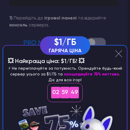
1)
Перейдіть до
ігрової панелі
та відкрийте
консоль
сервера.
$1/ГБ
ГАРЯЧА ЦІНА
💥 Найкраща ціна: $1/ГБ! 💥
⚡️ Не переплачуйте за потужність. Орендуйте будь-який
сервер усього за $1/ГБ та
заощаджуйте 75% миттєво
.
Діє для всіх ігор!
02
59
49