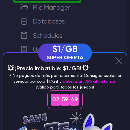
$1/GB
SUPER OFERTA
💥 ¡Precio imbatible: $1/GB! 💥
⚡️ No pagues de más por rendimiento. Consigue cualquier
servidor por solo $1/GB y
ahorra un 75% al instante
.
¡Válido para todos los juegos!
ban player's
Introduce el comando
02
59
48
nickname
en la consola y pulsa
Intro
.