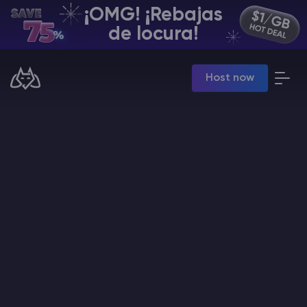
¡OMG! ¡Rebajas
ES | USD
de locura!
Billing Panel
Host now
Manage your servers & payments
Game Panel
Manage game server
VPS Panel
Manage VPS server
Affiliate panel
Manage affiliates
Minecraft Alojamiento de servidores
Hytale Hosting 50% OFF