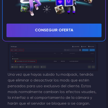
Carpeta /world/datapacks - para datapacks
Copie aquí los datapacks (archivos .zip o
carpetas descomprimidas)
Ruta completa: /root/mundo/datapacks/
CONSEGUIR OFERTA
Ejemplo: custom-datapack.zip
Una vez que hayas subido tu modpack, tendrás
que eliminar o desactivar los mods que estén
pensados para uso exclusivo del cliente. Estos
mods normalmente cambian los efectos visuales,
la interfaz o el comportamiento de la cámara y
harán que el servidor se bloquee si se cargan.