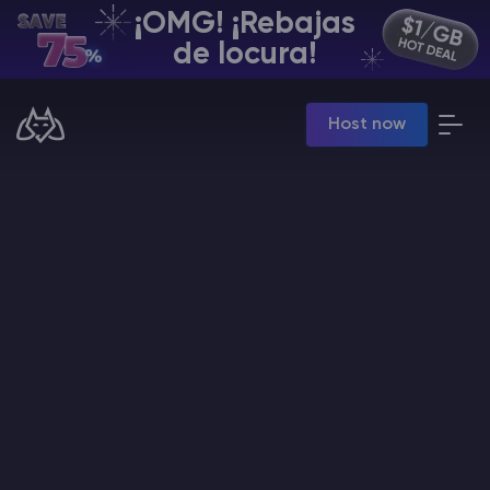
¡OMG! ¡Rebajas
ES | USD
de locura!
Billing Panel
Host now
Manage your servers & payments
Game Panel
Manage game server
VPS Panel
Manage VPS server
Affiliate panel
Manage affiliates
Minecraft Alojamiento de servidores
Hytale Hosting 50% OFF