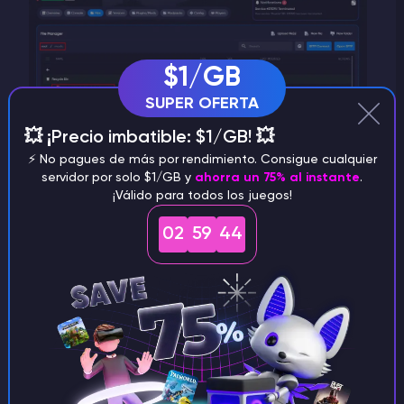
$1/GB
SUPER OFERTA
💥 ¡Precio imbatible: $1/GB! 💥
⚡️ No pagues de más por rendimiento. Consigue cualquier
servidor por solo $1/GB y
ahorra un 75% al instante
.
Carpeta /config - para configuraciones
¡Válido para todos los juegos!
Copie aquí los archivos de configuración de
los mods (si existen en su modpack)
02
59
42
Ruta completa: /root/config/
Ejemplo: examplemod-config.toml