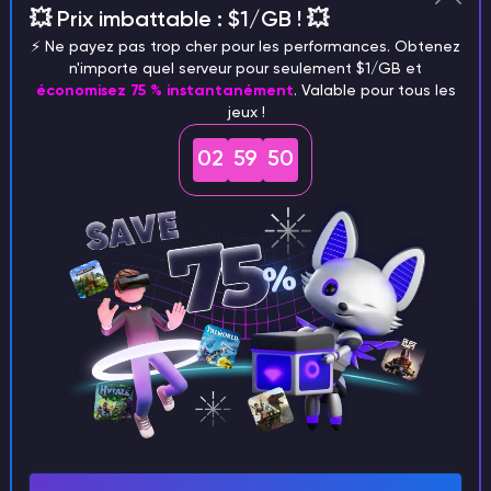
💥 Prix imbattable : $1/GB ! 💥
Les carottes dorées sont un en-cas gourmet pour
⚡️ Ne payez pas trop cher pour les performances. Obtenez
n'importe quel serveur pour seulement $1/GB et
votre compagnon équin. Elles sont excellentes pour
économisez 75 % instantanément
. Valable pour tous les
la récupération et la reproduction. Les chevaux
jeux !
doivent être apprivoisés et en pleine santé pour se
02
59
49
reproduire.
Pomme d'or