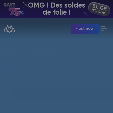
OMG ! Des soldes
FR | USD
de folie !
Billing Panel
Host now
Manage your servers & payments
Game Panel
Manage game server
VPS Panel
Manage VPS server
Affiliate panel
Manage affiliates
Minecraft Hébergement de serveurs
Hytale Hosting 50% OFF