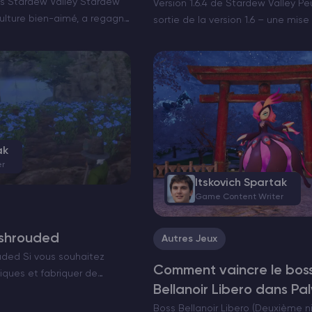
 Stardew Valley Stardew
Version 1.6.4 de Stardew Valley P
iculture bien-aimé, a regagné
sortie de la version 1.6 – une mise
ie de la mise à jour 1.6 le 19
version 1.6.4 est arrivée, apportan
ns ultérieures dans la…
à jour dont…
ak
er
Itskovich Spartak
Game Content Writer
nshrouded
Autres Jeux
uded Si vous souhaitez
Comment vaincre le boss
iques et fabriquer de
Bellanoir Libero dans Pa
shrouded, vous aurez besoin
le lin, que vous trouverez
Boss Bellanoir Libero (Deuxième n