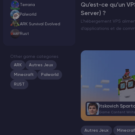
Qu’est-ce qu’un VPS
Terraria
Server) ?
Palworld
L’hébergement VPS aliment
ARK Survival Evolved
d’applications et de commu
Rust
des ressources dédiées sa
entière. Contrairement à 
serveur virtuel géré par u
Other game categories
VPS…
ARK
Autres Jeux
Minecraft
Palworld
RUST
Itskovich Spart
Game Content Writ
Autres Jeux
Minecraf