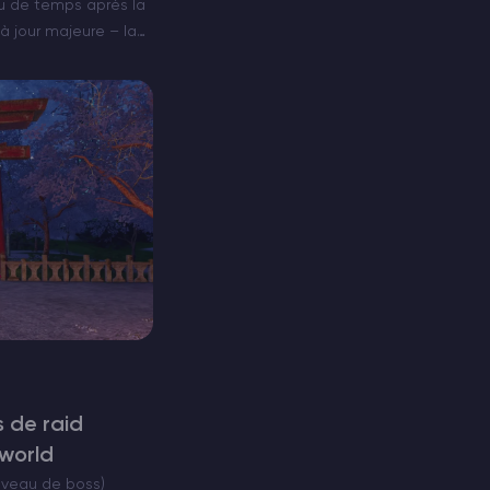
eu de temps après la
 à jour majeure – la
t une foule de mises
 de raid
lworld
iveau de boss)