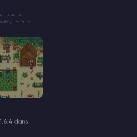
ur tous les
lley, les fruits
 le summum de
tée parmi les cultures.
,…
 1.6.4 dans