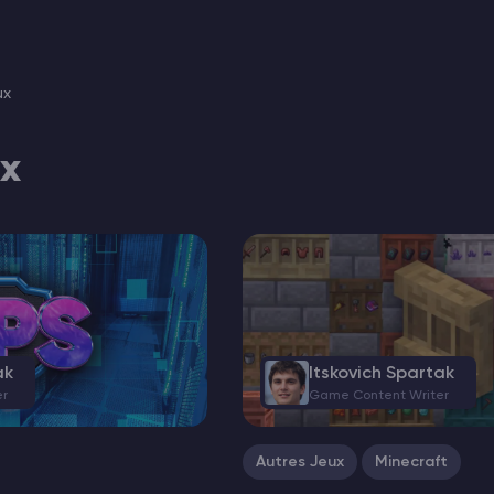
ux
ux
ak
Itskovich Spartak
er
Game Content Writer
Autres Jeux
Minecraft