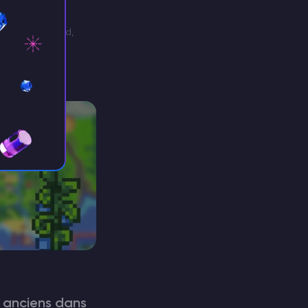
Survival Evolved,
onnement,
es à l’aide de
rmettent de
es et même
…
s anciens dans