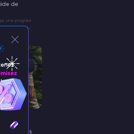
uide de
ge, une poignée
atures que vous
 Bienvenue sur les
ur survivre les
tenez
misez
!
des colorants