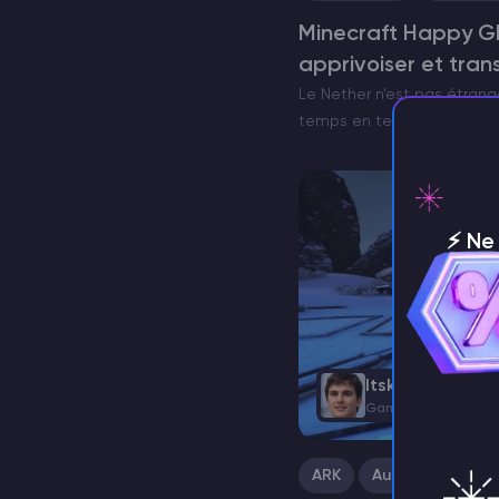
Minecraft Happy G
apprivoiser et tran
Le Nether n’est pas étrang
temps en temps, il surpren
serveurMinecraft avec que
d’inhabituellement réconfo
Ghast – une version rare e
⚡️ N
n'imp
Itskovich Spart
Game Content Writ
ARK
Autres Jeux