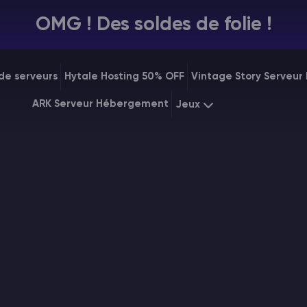
OMG ! Des soldes de folie !
de serveurs
Hytale Hosting 50% OFF
Vintage Story Serveu
ARK Serveur Hébergement
Jeux
Minecraft
Starting at
$7.
Rust
Starting at
$31