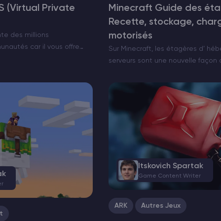
 (Virtual Private
Minecraft Guide des éta
Recette, stockage, cha
motorisés
e des millions
nautés car il vous offre
Sur Minecraft, les étagères d’ h
ns le coût d’une machine
serveurs sont une nouvelle façon d
l’hébergement mutualisé, un
à portée de main. Il s’agit d’armo
n fournisseur d’hébergement
rangées qui affichent toujours ce 
et qui, lorsqu’elles sont…
Itskovich Spartak
ak
Game Content Writer
er
ARK
Autres Jeux
t