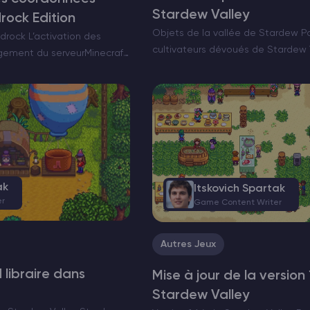
Stardew Valley
rock Edition
Objets de la vallée de Stardew Po
rock L’activation des
cultivateurs dévoués de Stardew Va
gement du serveurMinecraft
anciens sont considérés comme
ablement l’expérience de
l’agriculture, une merveille convoi
igation précise et une aide
Il transcende la simple esthétique
rdonnées indiquent la
r…
ak
Itskovich Spartak
er
Game Content Writer
Autres Jeux
libraire dans
Mise à jour de la version
Stardew Valley