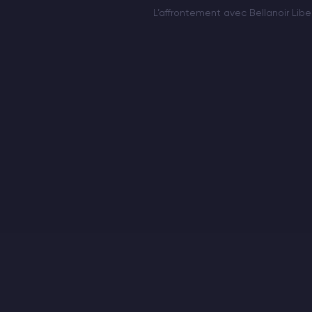
L’affrontement avec Bellanoir Lib
nombreuses similitudes avec la ve
cette version dispose d’une puis
considérablement accrue et d’un
moment crucial survient…