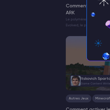
Comment obtenir d
ARK
Le polymère dans ARK Sur l
Evolved, le polymère joue 
survie et votre prospérité. 
fabriquer des armes puiss
haut niveau…
Itskovich Spart
Game Content Writ
Autres Jeux
Minecraf
Comment activer l