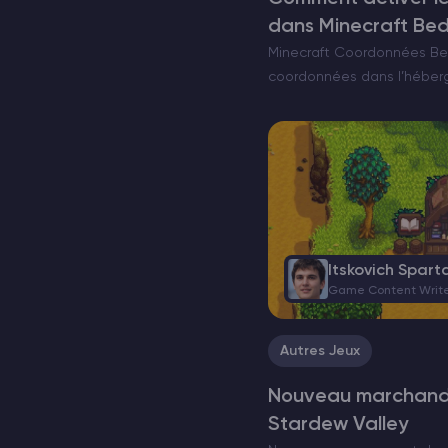
dans Minecraft Bed
Minecraft Coordonnées Bed
coordonnées dans l’héber
Bedrock améliore considér
jeu en fournissant une nav
à la construction. Les coo
position exacte d’un joueu
Itskovich Spart
Game Content Writ
Autres Jeux
Nouveau marchand 
Stardew Valley