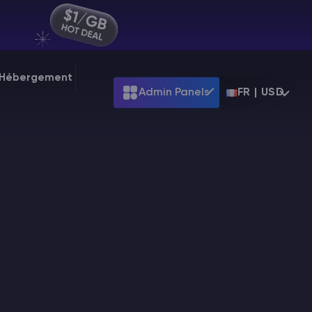
r Hébergement
Admin Panels
FR | USD
ARK
Terraria
99
Starting at
$39.99
Starting at
$7.99
Palworld
.99
Starting at
$31.99