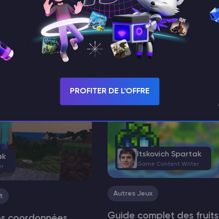
ARK
es polymères en
ARK Teintures Sur les serveursARK 
vous pouvez personnaliser l’envir
es serveurs deARK Survival
l’équipement et même les créatur
un rôle important dans votre
teintures. Ces teintures vous pe
Il est nécessaire pour
personnaliser beaucoup de chos
antes, des équipements de
l’apparence de vos personnages,
PROFITER DE L'OFFRE
Itskovich Spartak
ak
Game Content Writer
er
Autres Jeux
t
Guide complet des fruit
es coordonnées