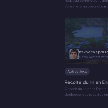
Nouveau commerçant dans
Valley, le simulateur d’agr
en popularité suite à la sort
mars et de ses amélioratio
Itskovich Spart
Game Content Writ
Autres Jeux
Récolte du lin en E
Obtenir du lin dans Enshro
débloquer des recettes un
nouvelles armures dans En
d’une ressource spéciale : 