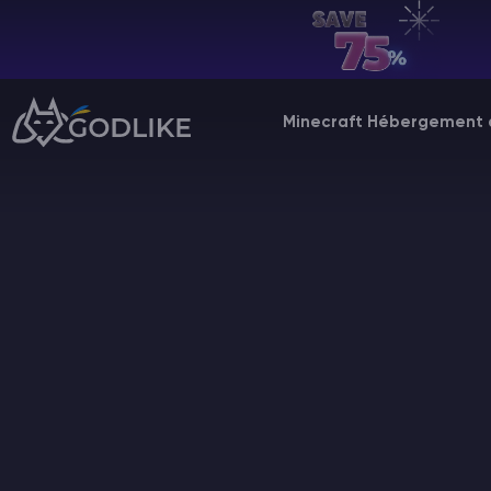
FR | USD
Billing Panel
Minecraft Hébergement 
Manage your servers & payments
Game Panel
Manage game server
VPS Panel
Manage VPS server
Affiliate panel
Manage affiliates