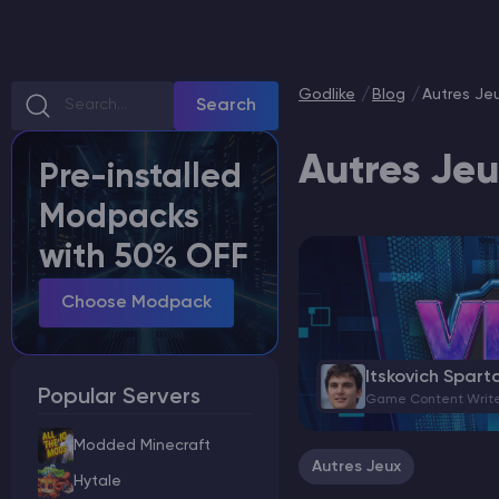
Minecraft Hébergement de serveurs
Godlike
Blog
Autres Je
Search
Hytale Hosting 50% OFF
Autres Je
Vintage Story Serveur Hébergement
Pre-installed
Modpacks
ARK Serveur Hébergement
with 50% OFF
Jeux
Choose Modpack
Itskovich Spart
Popular Servers
Game Content Writ
Modded Minecraft
Autres Jeux
Hytale