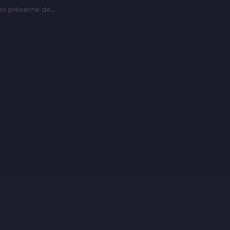
ero présente de
rsion normale, mais
sance
e santé doublée. Un