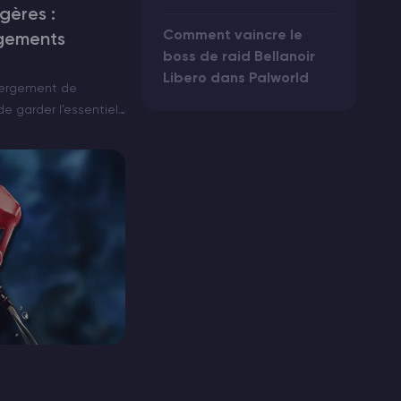
gères :
Comment vaincre le
rgements
boss de raid Bellanoir
Libero dans Palworld
ébergement de
e garder l’essentiel
ires murales bien
qu’elles contiennent