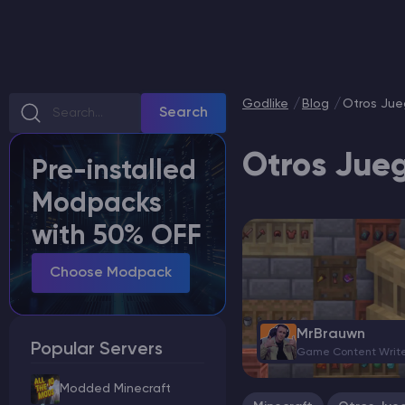
Minecraft Alojamiento de servidores
Hytale Hosting 50% OFF
Godlike
Blog
Otros Jue
Search
Rust Alojamiento de servidores
Otros Jue
Pre-installed
Palworld Alojamiento de servidores
Modpacks
Juegos
with 50% OFF
Choose Modpack
MrBrauwn
Popular Servers
Game Content Writ
Modded Minecraft