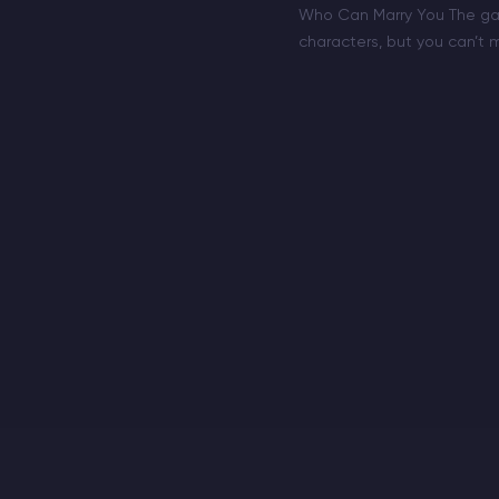
Who Can Marry You The g
characters, but you can’t m
install mods or the game 
you do have 12 people to