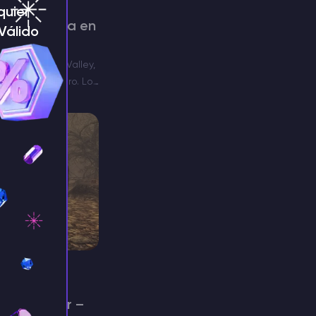
quier
 prismática en
¡Válido
y En Stardew Valley,
a de ganar dinero. Los
 misiones que
luido el oro. Una de
 para morir –