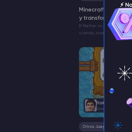
⚡️ N
Minecraft Fantasma
servi
y transformar
El Nether no es ajeno al pe
cuando, sorprende a los j
servidorMinecraft con alg
El Ghast Feliz es una versi
amenaza voladora…
Itskovich Spart
Game Content Writ
Otros Juegos