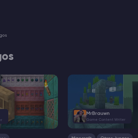
gos
gos
MrBrauwn
Game Content Writer
er