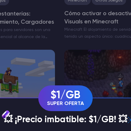
Minecraft
Otros Juegos
gos
Cómo activar o desactiv
stanterías:
Visuals en Minecraft
miento, Cargadores
Minecraft El alojamiento de servi
as para servidores son una
tenido un aspecto único: cuadricul
encial al alcance de la
encantadoramente básico. Pero a
mo en cubos ordenados
Visuals está disponible en la Edi
 siempre muestran lo que…
ver tu mundo favorito de Minecraf
$1/GB
SUPER OFERTA
Itskovich Spartak
er
Game Content Writer
💥 ¡Precio imbatible: $1/GB! 💥
gos
Otros Juegos