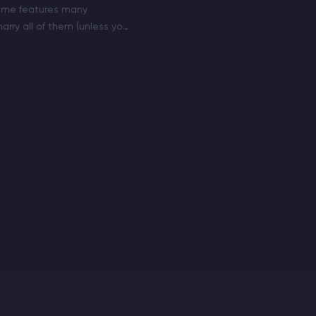
ame features many
arry all of them (unless you
gets an update). However,
 choose from…