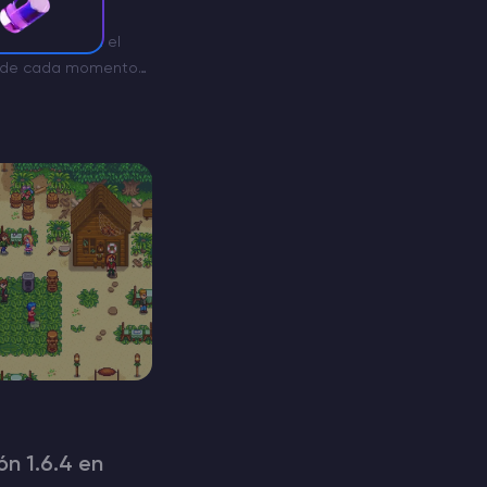
Days to Die en el
onde cada momento
a. No solo tendrás
is,…
ón 1.6.4 en