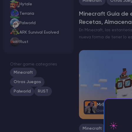
Minecraft
Otros Jue
Hytale
Minecraft Guía de e
Terraria
Recetas, Almacena
Palworld
En Minecraft, las estanterí
ARK Survival Evolved
nueva forma de tener lo es
Rust
mano. Piensa en ellos co
montados en la pared que
Other game categories
Minecraft
Otros Juegos
Palworld
RUST
MrBrauwn
Game Content Writ
Minecraft
Otros Jue