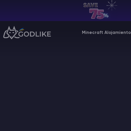
ES | USD
Billing Panel
Minecraft Alojamiento
Manage your servers & payments
Game Panel
Manage game server
VPS Panel
Manage VPS server
Affiliate panel
Manage affiliates