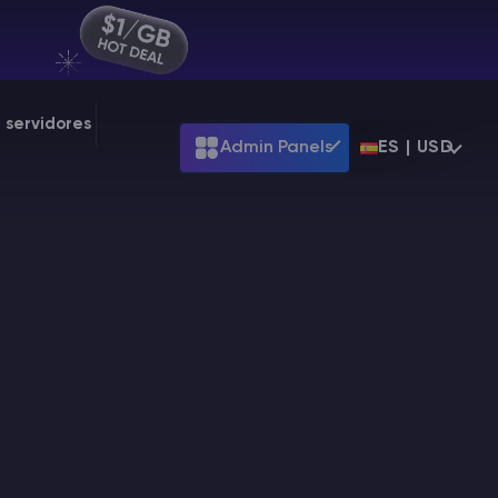
 servidores
Admin Panels
ES | USD
ARK
Terraria
t
$7.99
Starting at
$39.99
Starting at
$7.99
Palworld
t
$31.99
Starting at
$31.99