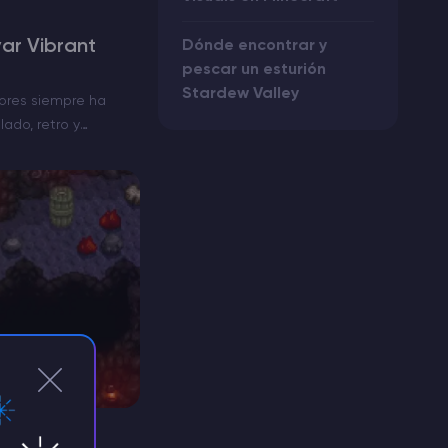
ar Vibrant
Dónde encontrar y
pescar un esturión
Stardew Valley
dores siempre ha
ado, retro y
hora que Vibrant
ción Bedrock, puedes
t bajo…