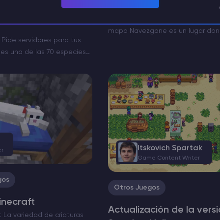
Navezgane
pescar un esturión
Comienza tu viaje El mundo de 7 
mapa Navezgane es un lugar d
 Pide servidores para tus
es una batalla por la supervivenci
n es una de las 70 especies
que enfrentarte a hordas de zomb
pturar en Stardew Valley.
plicará cuándo y dónde…
Itskovich Spartak
er
Game Content Writer
gos
Otros Juegos
inecraft
Actualización de la versi
t La variedad de criaturas