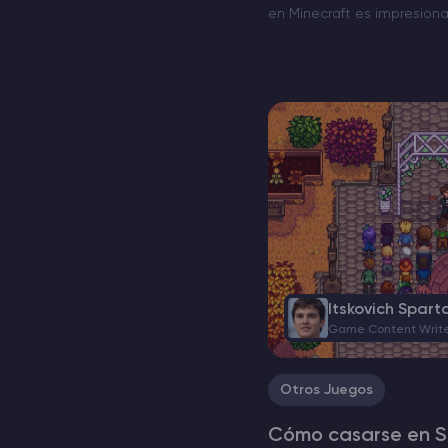
en Minecraft es impresion
pueden domesticarse y cria
mundos del juego, es posi
gatos en aldeas…
Itskovich Spart
Game Content Writ
Otros Juegos
Cómo casarse en S