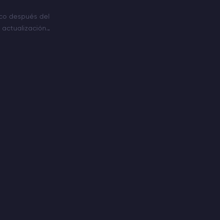
oco después del
a actualización
1.6.4, que trae
ones, entre las que
ones…