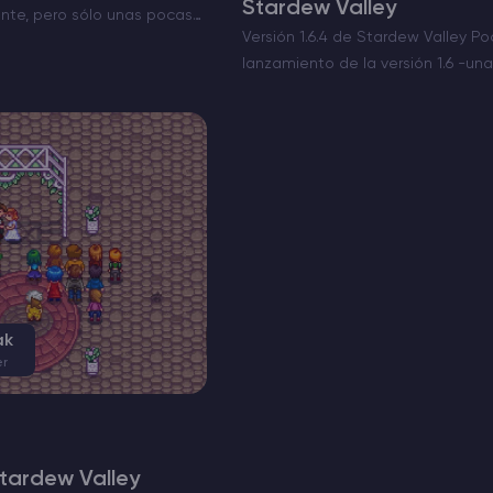
Stardew Valley
ante, pero sólo unas pocas
Versión 1.6.4 de Stardew Valley P
rse. Mientras exploras los
lanzamiento de la versión 1.6 -un
ble que te encuentres con
importante- ha llegado la versión 
consigo un montón de actualizaci
se incluyen importantes correcci
ak
er
tardew Valley