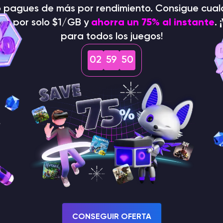
o pagues de más por rendimiento. Consigue cual
 feliz: cómo domar
Cómo conseguir gelatina
dor por solo $1/GB y
ahorra un 75% al instante
. 
Stardew Valley
para todos los juegos!
ligro, pero de vez en
Gelatina prismática Stardew Valle
ugadores del
la agricultura no es la única form
02
59
49
o inusualmente conmovedor.
jugadores pueden aceptar varias
ón rara y pacífica de esta
otorgan valiosas recompensas, inc
esas misiones es…
Itskovich Spartak
Game Content Writer
ak
er
Otros Juegos
Guía del mapa de 7 días
CONSEGUIR OFERTA