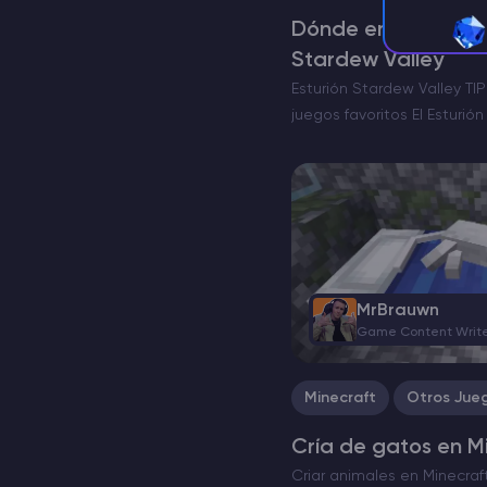
Dónde encontrar y 
Stardew Valley
Esturión Stardew Valley TIP
juegos favoritos El Esturió
de peces que se pueden ca
Esta guía detallada te ex
MrBrauwn
Game Content Writ
Minecraft
Otros Jue
Cría de gatos en M
Criar animales en Minecraf