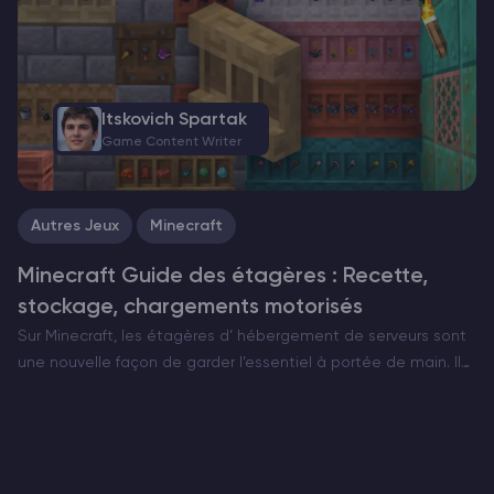
fournissant une navigation précise et une aide à la
construction. Les coordonnées indiquent la position exacte
d’un joueur…
Itskovich Spartak
Game Content Writer
Autres Jeux
Minecraft
Minecraft Guide des étagères : Recette,
stockage, chargements motorisés
Sur Minecraft, les étagères d’ hébergement de serveurs sont
une nouvelle façon de garder l’essentiel à portée de main. Il
s’agit d’armoires murales bien rangées qui affichent toujours
ce qu’elles contiennent et qui, lorsqu’elles sont…