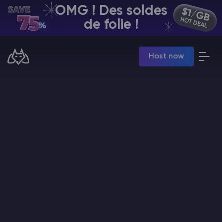
OMG ! Des soldes
FR | USD
de folie !
Billing Panel
Host now
Manage your servers & payments
Game Panel
Manage game server
VPS Panel
Manage VPS server
Affiliate panel
Manage affiliates
Minecraft Hébergement de serveurs
Hytale Hosting 50% OFF