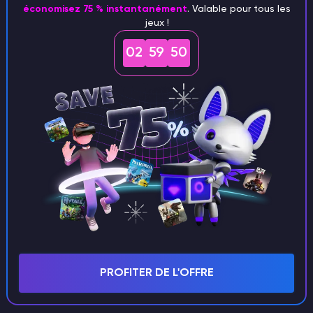
économisez 75 % instantanément
. Valable pour tous les
jeux !
02
59
49
Que peut-on acheter à la librairie
Marcello ?
Principalement des livres, qui ne sont pas seulement
du matériel de lecture mais aussi des améliorations
qui apportent des bénéfices durables après l'achat
et la lecture. Ces améliorations peuvent augmenter
votre vitesse de course, la vitesse de galop de votre
cheval, améliorer vos compétences en matière de
PROFITER DE L'OFFRE
pêche ou vous permettre de voir les prix des articles
dans votre inventaire.