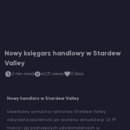
Vintage Story Serwer Hosting
ARK Serwer Hosting
Gry
Nowy księgarz handlowy w Stardew
Valley
2 min read
4031 views
0 likes
Nowy handlarz w Stardew Valley
Uwielbiany symulator rolnictwa Stardew Valley
odzyskał popularność po wydaniu aktualizacji 1.6 19
marca i jej późniejszych udoskonaleniach w