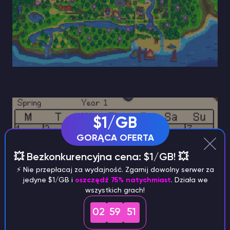
$1/GB
GORĄCA OFERTA
💥 Bezkonkurencyjna cena: $1/GB! 💥
⚡️ Nie przepłacaj za wydajność. Zgarnij dowolny serwer za
jedyne $1/GB i
oszczędź 75% natychmiast
. Działa we
wszystkich grach!
02
59
50