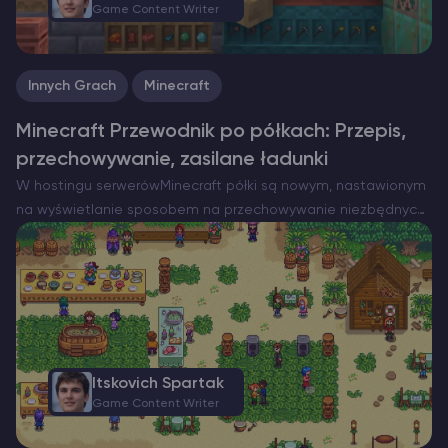
Game Content Writer
Innych Grach
Minecraft
Minecraft Przewodnik po półkach: Przepis,
przechowywanie, zasilane ładunki
W hostingu serwerówMinecraft półki są nowym, nastawionym
na wyświetlanie sposobem na przechowywanie niezbędnych
rzeczy w zasięgu ręki. Są to schludne, montowane na ścianie
szafki, które zawsze pokazują, co jest w środku, a po zasileniu
mogą…
Itskovich Spartak
Game Content Writer