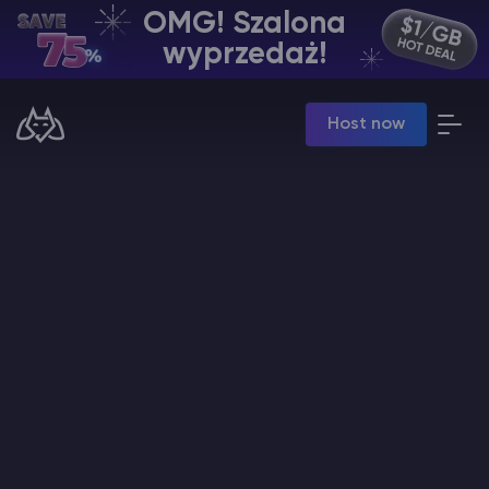
OMG! Szalona
PL | USD
wyprzedaż!
Billing Panel
Host now
Manage your servers & payments
Game Panel
Manage game server
VPS Panel
Manage VPS server
Affiliate panel
Manage affiliates
Minecraft Hosting serwerów
Hytale Hosting 50% OFF