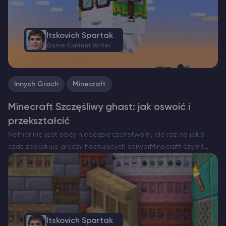
Itskovich Spartak
Game Content Writer
Innych Grach
Minecraft
Minecraft Szczęśliwy ghast: jak oswoić i
przekształcić
Nether nie jest obcy niebezpieczeństwom, ale raz na jakiś
czas zaskakuje graczy hostujących serwerMinecraft czymś
niezwykle serdecznym. Oto Szczęśliwy Gh ast – rzadka i
pokojowa wersja zwykle wrogiego latającego zagrożenia. W
przeciwieństwie do zwykłych Ghastów,…
Itskovich Spartak