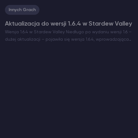
Innych Grach
Aktualizacja do wersji 1.6.4 w Stardew Valley
Wersja 1.6.4 w Stardew Valley Niedługo po wydaniu wersji 1.6 –
dużej aktualizacji – pojawiła się wersja 1.6.4, wprowadzająca
szereg aktualizacji, w tym znaczące poprawki błędów,
ulepszenia interfejsu i nowe elementy rozgrywki. System
generowania nazw…