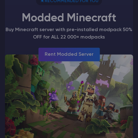
RECOMMENDED FOR YOU
plateformes, ce qui vous permet d’essayer…
Modded Minecraft
Buy Minecraft server with pre-installed modpack 50%
OFF for ALL 22 000+ modpacks
Rent Modded Server