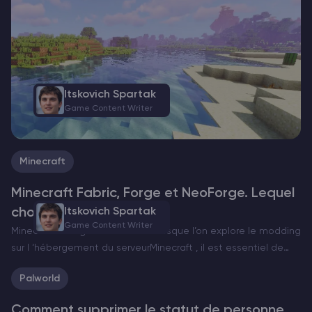
construction. Les coordonnées indiquent la position exacte
d’un joueur…
Itskovich Spartak
Game Content Writer
Minecraft
Minecraft Fabric, Forge et NeoForge. Lequel
choisir ?
Itskovich Spartak
Game Content Writer
Minecraft Chargeurs de mods Lorsque l’on explore le modding
sur l ‘hébergement du serveurMinecraft , il est essentiel de
choisir le bon chargeur de mods. Actuellement, il existe trois
Palworld
options principales : Forge, Fabric et…
Comment supprimer le statut de personne