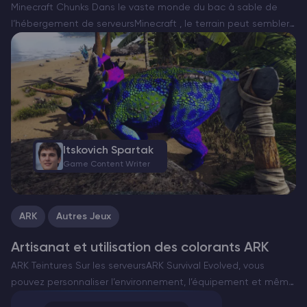
Minecraft Chunks Dans le vaste monde du bac à sable de
l’hébergement de serveursMinecraft , le terrain peut sembler
infini et généré de façon aléatoire, mais en coulisses, il est
soigneusement structuré en segments appelés…
Itskovich Spartak
Game Content Writer
ARK
Autres Jeux
Artisanat et utilisation des colorants ARK
ARK Teintures Sur les serveursARK Survival Evolved, vous
pouvez personnaliser l’environnement, l’équipement et même
les créatures à l’aide de teintures. Ces teintures vous