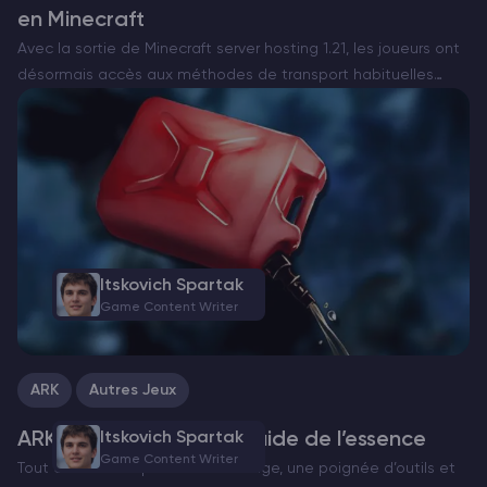
en Minecraft
Avec la sortie de Minecraft server hosting 1.21, les joueurs ont
désormais accès aux méthodes de transport habituelles
ainsi qu’à une toute nouvelle approche imaginative connue
sous le nom de méthode Happy Ghast. Dans ce…
Itskovich Spartak
Game Content Writer
ARK
Autres Jeux
ARK: Survival Evolved Guide de l’essence
Itskovich Spartak
Game Content Writer
Tout commence par une île étrange, une poignée d’outils et