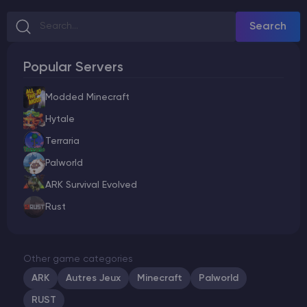
Search
Popular Servers
Modded Minecraft
Hytale
Terraria
Palworld
ARK Survival Evolved
Rust
Other game categories
ARK
Autres Jeux
Minecraft
Palworld
RUST