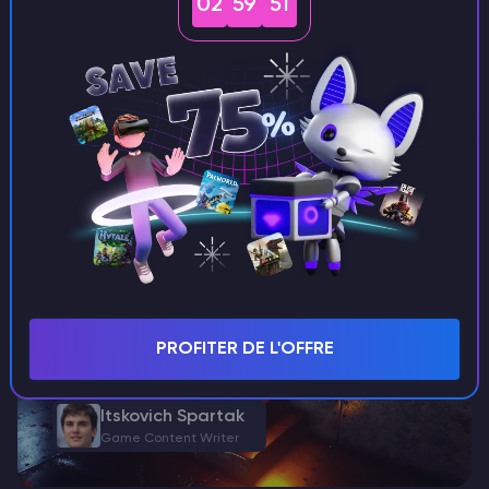
02
59
49
Palworld
Comment obtenir des semences de blé en
Palworld
La vie dans l’hébergement de serveursPalworld ne se résume
pas à sur attraper des créatures ou à ériger des murs pour
s’abriter, mais à sur apprendre à vivre de la terre. Pour
prospérer, vous devrez…
PROFITER DE L'OFFRE
Itskovich Spartak
Game Content Writer