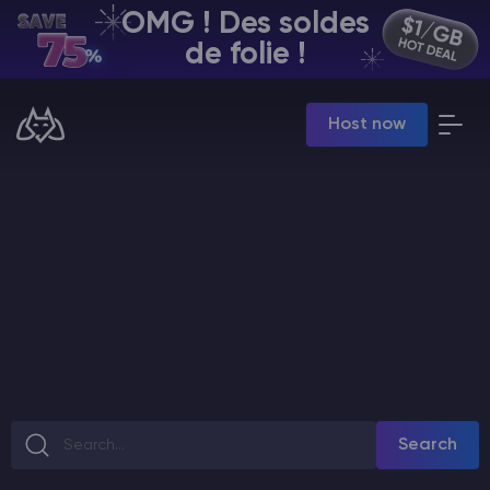
OMG ! Des soldes
FR | USD
de folie !
Billing Panel
Host now
Manage your servers & payments
Game Panel
Manage game server
VPS Panel
Manage VPS server
Affiliate panel
Manage affiliates
Minecraft Hébergement de serveurs
Search
Hytale Hosting 50% OFF