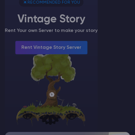
RECOMMENDED FOR YOU
permettent de personnaliser beaucoup de choses et même
l’apparence de vos personnages,…
Vintage Story
Rent Your own Server to make your story
Rent Vintage Story Server