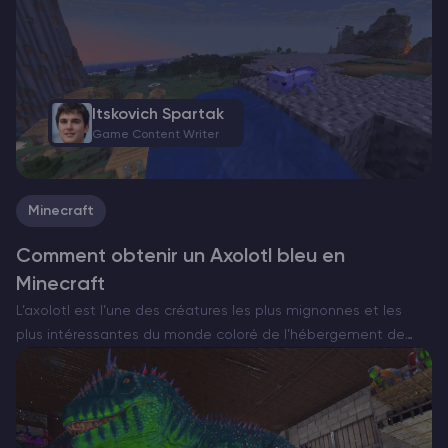
Graal en matière de durabilité, il permet à…
Itskovich Spartak
Game Content Writer
Minecraft
Comment obtenir un Axolotl bleu en
Minecraft
L’axolotl est l’une des créatures les plus mignonnes et les
plus intéressantes du monde coloré de l’hébergement de
serveursMinecraft . L ‘axolotl bleu est le type le plus rare et le
plus recherché de ces…