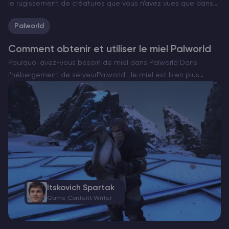
le rugissement de créatures que vous n’avez vues que dans
les musées. Bienvenue sur les serveurs deARK Survival
Palworld
Evolved. Pour survivre les premiers jours, vous…
Comment obtenir et utiliser le miel Palworld
Pourquoi avez-vous besoin de miel dans Palworld Dans
l’hébergement de serveurPalworld , le miel est bien plus
qu’une simple friandise. C’est une ressource essentielle pour
l’élevage, la cuisine et la gestion efficace de vos Pals….
Itskovich Spartak
Game Content Writer