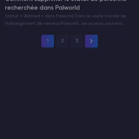
recherchée dans Palworld
Statut « Wanted » dans Palworld Dans le vaste monde de
l’hébergement de serveursPalworld , les joueurs peuvent
s’engager dans diverses activités, de la construction et de
l’artisanat à la capture et au combat avec des créatures…
1
2
3