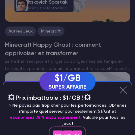
Itskovich Spartak
Game Content Writer
Autres Jeux
Minecraft
Minecraft Happy Ghast : comment
apprivoiser et transformer
Le Nether n’est pas étranger au danger, mais de temps en
temps, il surprend les joueurs hébergeant le serveurMinecraft
avec quelque chose d’inhabituellement réconfortant. Entrez
$1/GB
dans le Happy Ghast – une version rare et pacifique…
SUPER AFFAIRE
💥 Prix imbattable : $1/GB ! 💥
⚡️ Ne payez pas trop cher pour les performances. Obtenez
n'importe quel serveur pour seulement $1/GB et
économisez 75 % instantanément
. Valable pour tous les
Itskovich Spartak
jeux !
Game Content Writer