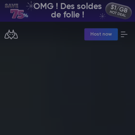
OMG ! Des soldes
FR | USD
de folie !
Billing Panel
Host now
Manage your servers & payments
Game Panel
Manage game server
VPS Panel
Manage VPS server
Affiliate panel
Manage affiliates
Minecraft Hébergement de serveurs
Hytale Hosting 50% OFF