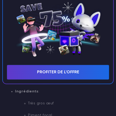
Fibre
Eau
Ce niveau est essentiel pour apprivoiser des alliés
puissants qui vous aideront à récolter, à voler ou à
combattre.
Croquettes exceptionnelles
PROFITER DE L'OFFRE
Utilisé pour
: Les animaux massifs comme les brontos,
les rex et les spinosaurus.
Ingrédients
:
Très gros œuf
Piment focal