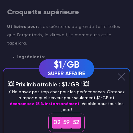
Croquette supérieure
Utilisées pour
: Les créatures de grande taille telles
que l'argentavis, le direwolf, le mammouth et le
tapejara.
Ingrédients
:
$1/GB
Gros œuf
SUPER AFFAIRE
💥 Prix imbattable : $1/GB ! 💥
Viande séchée de première qualité
⚡️ Ne payez pas trop cher pour les performances. Obtenez
n'importe quel serveur pour seulement $1/GB et
Citronal
économisez 75 % instantanément
. Valable pour tous les
jeux !
Champignons rares
02
59
50
Sève