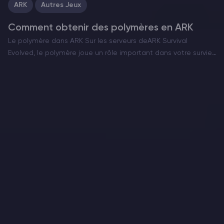
ARK
Autres Jeux
Comment obtenir des polymères en ARK
Le polymère dans ARK Sur les serveurs deARK Survival
Evolved, le polymère joue un rôle important dans votre survie
et votre prospérité. Il est nécessaire pour fabriquer des armes
puissantes, des équipements de haut niveau…