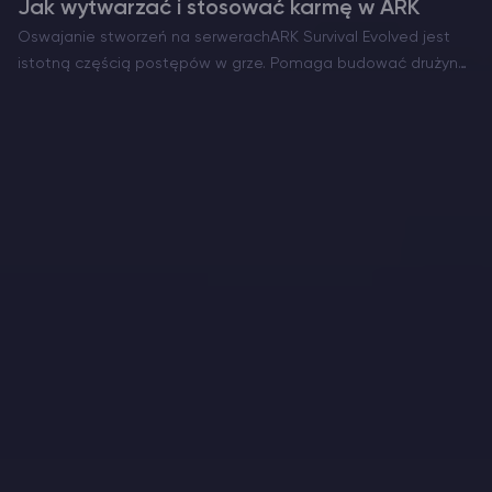
Jak wytwarzać i stosować karmę w ARK
Oswajanie stworzeń na serwerachARK Survival Evolved jest
istotną częścią postępów w grze. Pomaga budować drużynę,
bezpiecznie eksplorować i bronić bazy. Wielu graczy decyduje
się na korzystanie z kibla, ponieważ czyni to proces szybszym
i bardziej…