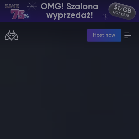
OMG! Szalona
PL | USD
wyprzedaż!
Billing Panel
Host now
Manage your servers & payments
Game Panel
Manage game server
VPS Panel
Manage VPS server
Affiliate panel
Manage affiliates
Minecraft Hosting serwerów
Hytale Hosting 50% OFF