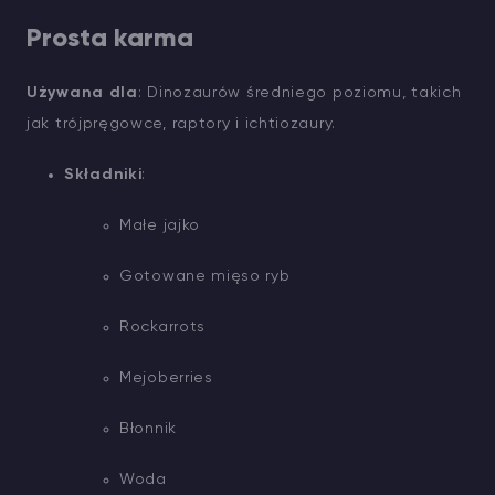
Prosta karma
Używana dla
: Dinozaurów średniego poziomu, takich
jak trójpręgowce, raptory i ichtiozaury.
Składniki
:
Małe jajko
Gotowane mięso ryb
Rockarrots
Mejoberries
Błonnik
Woda