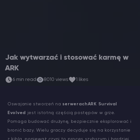
Vintage Story Serwer Hosting
ARK Serwer Hosting
Gry
Jak wytwarzać i stosować karmę w
ARK
6 min read
8010 views
1 likes
Oswajanie stworzeń na
serwerachARK Survival
Evolved
jest istotną częścią postępów w grze.
Pomaga budować drużynę, bezpiecznie eksplorować i
bronić bazy. Wielu graczy decyduje się na korzystanie
z kibla, ponieważ czyni to proces szybszym i bardziej