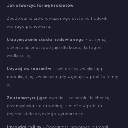
Jak stworzyć farmę krokietów
Zbudowanie zrównoważonego systemu hodowli
wymaga planowania:
Utrzymywanie stada hodowlanego
- utrzymuj
stworzenia znoszące jaja dla każdej kategorii
wielkości jaj.
Używaj owiraptorów -
owiraptory zwiększają
produkcję jaj, zwłaszcza gdy wędrują w pobliżu farmy
jaj.
Zautomatyzuj got
owanie - zainstaluj kuchenkę
przemysłową z rurą wodną i umieść w pobliżu
pojemniki do szybkiego wytwarzania.
Uprawiaj rośliny -
Rockarrots, savoroot, citronal i