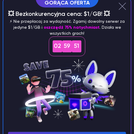
GORĄCA OFERTA
Błonnik
💥 Bezkonkurencyjna cena: $1/GB! 💥
Woda
⚡️ Nie przepłacaj za wydajność. Zgarnij dowolny serwer za
jedyne $1/GB i
oszczędź 75% natychmiast
. Działa we
Zwykła karma to miejsce, w którym sprawy stają się
wszystkich grach!
poważne. To podstawa większości standardowych
02
59
49
karm.
Superior Kibble
Używana dla
: Większych stworzeń, takich jak
argentavis, direwolf, mamut i tapejara.
Składniki
:
Duże jajko
Szarpane mięso najwyższej jakości