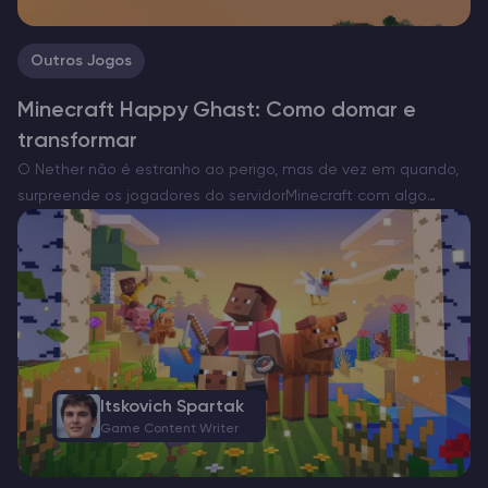
Outros Jogos
Minecraft Happy Ghast: Como domar e
transformar
O Nether não é estranho ao perigo, mas de vez em quando,
surpreende os jogadores do servidorMinecraft com algo
invulgarmente caloroso. Entra o Happy Ghast – uma versão
rara e pacífica da ameaça voadora normalmente…
Itskovich Spartak
Game Content Writer