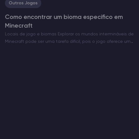
Outros Jogos
Como encontrar um bioma específico em
Minecraft
Locais de jogo e biomas Explorar os mundos intermináveis de
Minecraft pode ser uma tarefa difícil, pois o jogo oferece um
espaço virtualmente infinito. Encontrar o bioma perfeito para
construir uma base ou outras estruturas…