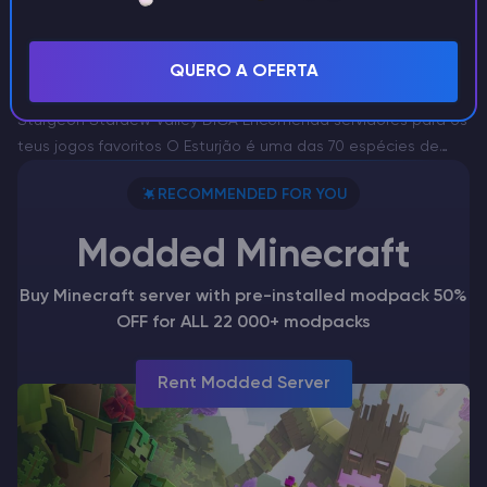
Outros Jogos
Onde encontrar e apanhar um esturjão
QUERO A OFERTA
Stardew Valley
Sturgeon Stardew Valley DICA Encomenda servidores para os
teus jogos favoritos O Esturjão é uma das 70 espécies de
peixe disponíveis para captura em Stardew Valley. Este guia
RECOMMENDED FOR YOU
detalhado explica quando e onde encontrar um…
Modded Minecraft
Buy Minecraft server with pre-installed modpack 50%
OFF for ALL 22 000+ modpacks
Rent Modded Server