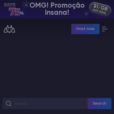
OMG! Promoção
PT | USD
insana!
Billing Panel
Host now
Manage your servers & payments
Game Panel
Manage game server
VPS Panel
Manage VPS server
Affiliate panel
Manage affiliates
Minecraft Server Hospedagem
Search
Hytale Hosting 50% OFF