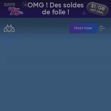
OMG ! Des soldes
FR | USD
de folie !
Billing Panel
Host now
Manage your servers & payments
Game Panel
Manage game server
VPS Panel
Manage VPS server
Affiliate panel
Manage affiliates
Minecraft Hébergement de serveurs
Hytale Hosting 50% OFF