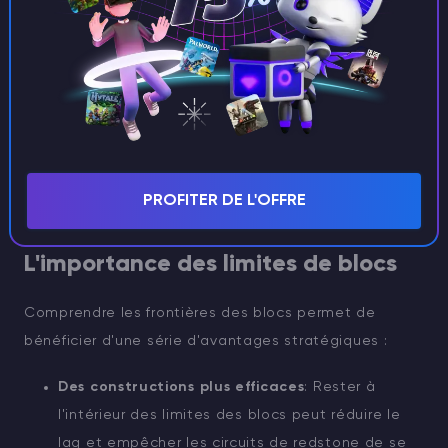
déterminer où vous vous trouvez dans un bloc.
Pour les joueurs plus visuels, il existe des outils créés
par la communauté et des modules complémentaires
qui permettent d'afficher les lignes de blocs
directement dans le jeu. Il peut s'agir de packs de
textures ou d'applications externes qui
PROFITER DE L'OFFRE
cartographient votre monde en fonction de la graine.
L'importance des limites de blocs
Comprendre les frontières des blocs permet de
bénéficier d'une série d'avantages stratégiques :
Des constructions plus efficaces
: Rester à
l'intérieur des limites des blocs peut réduire le
lag et empêcher les circuits de redstone de se