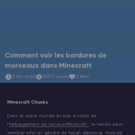
Vintage Story Serveur Hébergement
ARK Serveur Hébergement
Jeux
Comment voir les bordures de
morceaux dans Minecraft
2 min read
35871 views
0 likes
Minecraft Chunks
Dans le vaste monde du bac à sable de
l'
hébergement de serveursMinecraft
, le terrain peut
sembler infini et généré de façon aléatoire, mais en