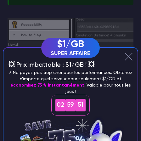
$1/GB
SUPER AFFAIRE
💥 Prix imbattable : $1/GB ! 💥
⚡️ Ne payez pas trop cher pour les performances. Obtenez
n'importe quel serveur pour seulement $1/GB et
économisez 75 % instantanément
. Valable pour tous les
jeux !
02
59
50
Comme les blocs ont une largeur de 16 blocs,
une limite de bloc existe chaque fois que votre
coordonnée X ou Z est divisible par 16. En faisant
un peu de mathématiques, vous pouvez