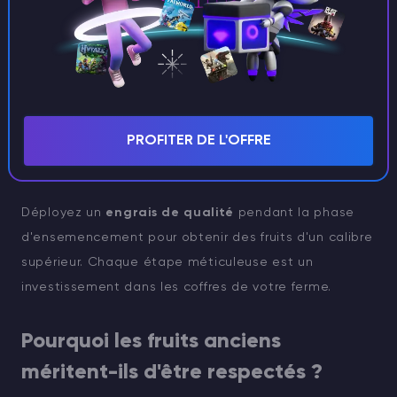
d'un cultivateur de fruits anciens. En transformant un
fruit ancien à l'aide de cet appareil, vous pouvez
obtenir de
1 à 3 graines anciennes
, ce qui vous
permet de contourner l'inconstance de la chasse aux
artefacts tout en multipliant l'étendue de votre
PROFITER DE L'OFFRE
récolte.
Fertilisation pour la fortification
Déployez un
engrais de qualité
pendant la phase
d'ensemencement pour obtenir des fruits d'un calibre
supérieur. Chaque étape méticuleuse est un
investissement dans les coffres de votre ferme.
Pourquoi les fruits anciens
méritent-ils d'être respectés ?