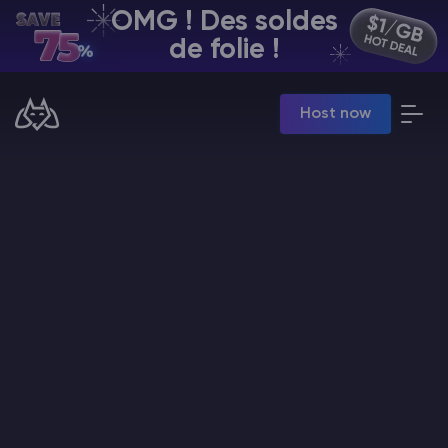
OMG ! Des soldes
FR | USD
de folie !
Billing Panel
Host now
Manage your servers & payments
Game Panel
Manage game server
VPS Panel
Manage VPS server
Affiliate panel
Manage affiliates
Minecraft Hébergement de serveurs
Hytale Hosting 50% OFF