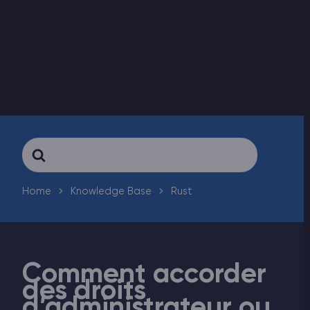
Vintage Story Serveur Hébergement
ARK Serveur Hébergement
Jeux
Search
For
Home
Knowledge Base
Rust
Comment accorder
des droits
d’administrateur ou