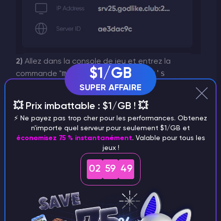
2)
Allez dans la console de jeu et entrez la
$1/GB
moderatorid <Player's
commande "
SteamID> <any text>
"pour ajouter un
SUPER AFFAIRE
modérateur. Si vous souhaitez accorder des
💥 Prix imbattable : $1/GB ! 💥
ownerid
droits de propriétaire, tapez "
⚡️ Ne payez pas trop cher pour les performances. Obtenez
<Player's SteamID> <any text>
"et
n'importe quel serveur pour seulement $1/GB et
appuyez sur
Entrée
.
économisez 75 % instantanément
. Valable pour tous les
jeux !
02
59
49
IMPORTANT