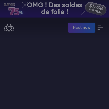
OMG ! Des soldes
FR | USD
de folie !
Billing Panel
Host now
Manage your servers & payments
Game Panel
Manage game server
VPS Panel
Manage VPS server
Affiliate panel
Manage affiliates
Minecraft Hébergement de serveurs
Hytale Hosting 50% OFF