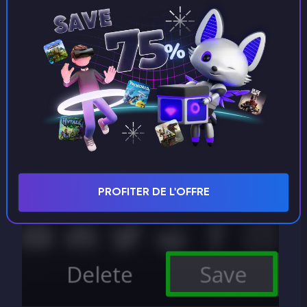
Une fois dans le nouveau menu, sélectionnez
Gérer les sauvegardes
, puis
Créer une
sauvegarde
. Choisissez le monde que vous
voulez sauvegarder à gauche et
entrez un nom
de sauvegarde à droite
(par exemple, save), puis
cliquez sur
Save
en bas à droite. Terminé.
PROFITER DE L'OFFRE