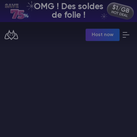
OMG ! Des soldes
FR | USD
de folie !
Billing Panel
Host now
Manage your servers & payments
Game Panel
Manage game server
VPS Panel
Manage VPS server
Affiliate panel
Manage affiliates
Minecraft Hébergement de serveurs
Hytale Hosting 50% OFF