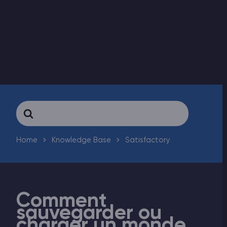
Vintage Story Serveur Hébergement
ARK Serveur Hébergement
Jeux
Search
For
Home
Knowledge Base
Satisfactory
Comment
sauvegarder ou
charger un monde