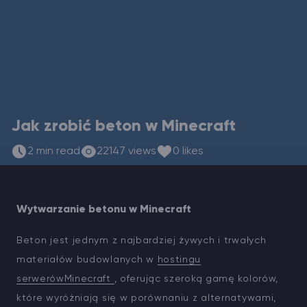
Vintage Story Serwer Hosting
ARK Serwer Hosting
Gry
Jak zrobić beton w Minecraft
2 min read
22147 views
0 likes
Wytwarzanie betonu w Minecraft
Beton jest jednym z najbardziej żywych i trwałych
materiałów budowlanych w
hostingu
serwerówMinecraft
, oferując szeroką gamę kolorów,
które wyróżniają się w porównaniu z alternatywami,