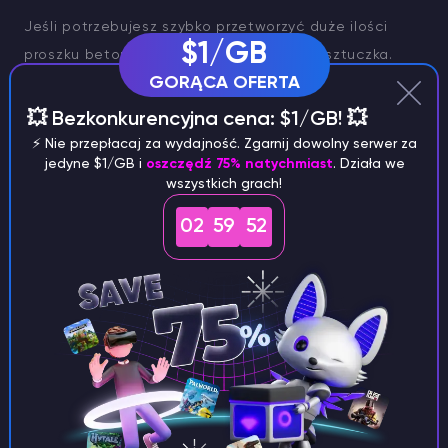
Jeśli potrzebujesz szybko przetworzyć duże ilości
$1/GB
proszku betonowego, istnieje skuteczna sztuczka.
GORĄCA OFERTA
Zbuduj pływającą platformę nad jeziorem, rzeką lub
oceanem i pokryj ją warstwą betonowego proszku
💥 Bezkonkurencyjna cena: $1/GB! 💥
(zachowując grubość tylko jednego bloku).
⚡️ Nie przepłacaj za wydajność. Zgarnij dowolny serwer za
jedyne $1/GB i
oszczędź 75% natychmiast
. Działa we
Bezpośrednio pod tą platformą utwórz drugą warstwę
wszystkich grach!
o jeden blok niżej. Gdy wszystko będzie gotowe, usuń
bloki ziemi, pozwalając betonowemu proszkowi
02
59
51
wpaść do wody i natychmiast stwardnieć.