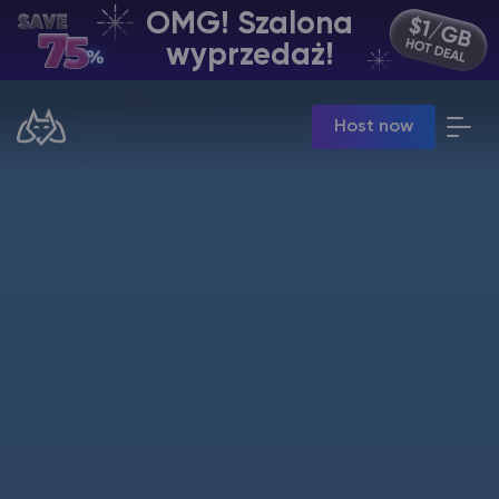
OMG! Szalona
PL | USD
wyprzedaż!
Billing Panel
Host now
Manage your servers & payments
Game Panel
Manage game server
VPS Panel
Manage VPS server
Affiliate panel
Manage affiliates
Minecraft Hosting serwerów
Hytale Hosting 50% OFF