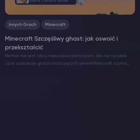
Game Content Writer
Innych Grach
Minecraft
Minecraft Szczęśliwy ghast: jak oswoić i
przekształcić
Nether nie jest obcy niebezpieczeństwom, ale raz na jakiś
czas zaskakuje graczy hostujących serwerMinecraft czymś
niezwykle serdecznym. Oto Szczęśliwy Gh ast – rzadka i
pokojowa wersja zwykle wrogiego latającego zagrożenia. W
przeciwieństwie do zwykłych Ghastów,…