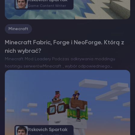
Game Content Writer
Minecraft
Minecraft Fabric, Forge i NeoForge. Którą z
nich wybrać?
Minecraft Mod Loadery Podczas odkrywania moddingu
hostingu serwerówMinecraft , wybór odpowiedniego
programu ładującego mody jest niezbędny. Obecnie istnieją
trzy znaczące opcje: Forge, Fabric i niedawno powstały
NeoForge. Każdy z nich ma swoje mocne strony i…
Itskovich Spartak