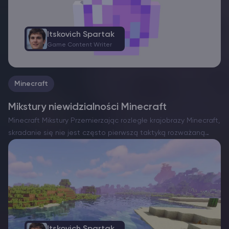
Itskovich Spartak
Game Content Writer
Minecraft
Mikstury niewidzialności Minecraft
Minecraft Mikstury Przemierzając rozległe krajobrazy Minecraft,
skradanie się nie jest często pierwszą taktyką rozważaną
przez graczy. Oprócz enigmatycznych Starożytnych Miast i
przerażającego Strażnika, większość przeciwników polega na
bliskości, aby wykryć twoją obecność. Jednak w tym…
Itskovich Spartak