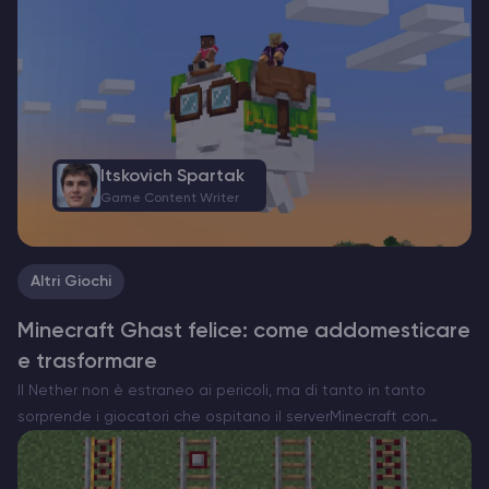
essi…
Itskovich Spartak
Game Content Writer
Altri Giochi
Minecraft Ghast felice: come addomesticare
e trasformare
Il Nether non è estraneo ai pericoli, ma di tanto in tanto
sorprende i giocatori che ospitano il serverMinecraft con
qualcosa di insolitamente commovente. Ecco l’Happy Ghast,
una versione rara e pacifica della minaccia volante…