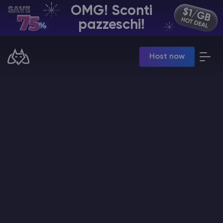
OMG! Sconti
IT | USD
pazzeschi!
Billing Panel
Host now
Manage your servers & payments
Game Panel
Manage game server
VPS Panel
Manage VPS server
Affiliate panel
Manage affiliates
Hosting di Server Minecraft
Hytale Hosting 50% OFF