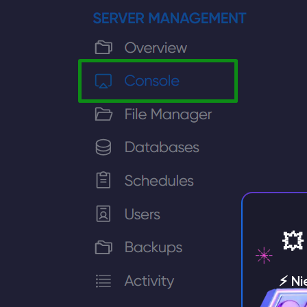
💥
⚡️ N
je