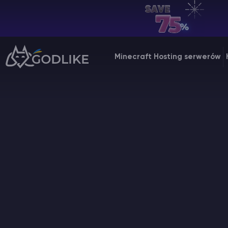
PL | USD
Billing Panel
Minecraft Hosting serwerów
Manage your servers & payments
Game Panel
Manage game server
VPS Panel
Manage VPS server
Affiliate panel
Manage affiliates