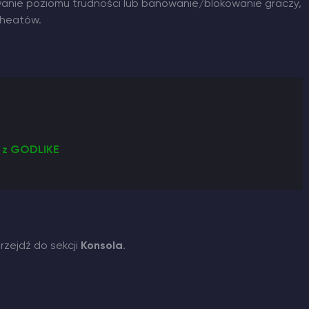
wanie poziomu trudności lub banowanie/blokowanie graczy,
cheatów.
y z GODLIKE
rzejdź do sekcji
Konsola
.