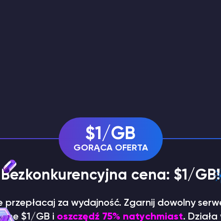
$1/GB
GORĄCA OFERTA
 Bezkonkurencyjna cena: $1/GB!
ie przepłacaj za wydajność. Zgarnij dowolny serw
dyne $1/GB i
oszczędź 75% natychmiast
. Działa