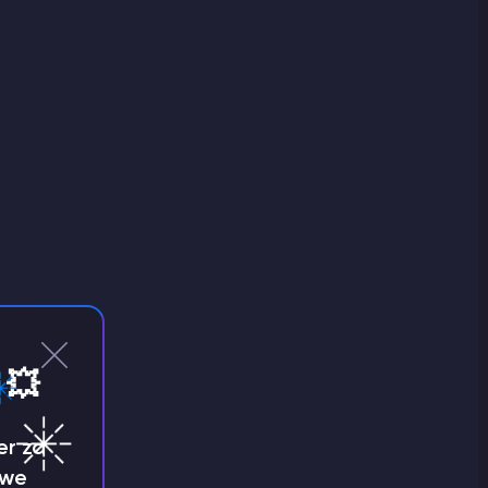
 💥
er za
 we