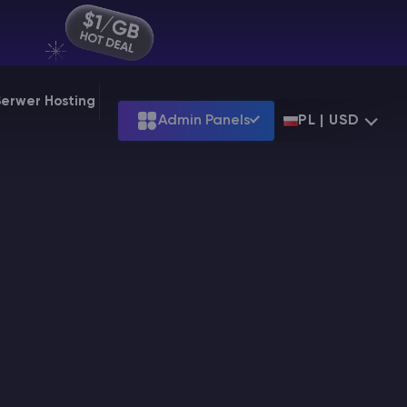
Serwer Hosting
Admin Panels
PL | USD
Terraria
g at
$39.99
Starting at
$7.99
d
g at
$31.99