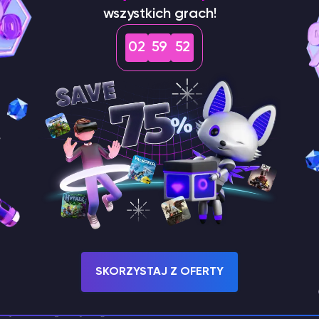
/op player's nickname
. Następnie wpisz komendę
i
wszystkich grach!
02
59
52
SKORZYSTAJ Z OFERTY