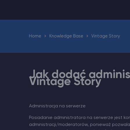
Minecraft Hosting serwerów
Hytale Hosting 50% OFF
Home
Knowledge Base
Vintage Story
Vintage Story Serwer Hosting
ARK Serwer Hosting
Jak dodać adminis
Gry
Vintage Story
Administracja na serwerze
Posiadanie administratora na serwerze jest koni
administracji/moderatorów, ponieważ pozwala