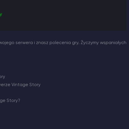
y
swojego serwera i znasz polecenia gry. Życzymy wspaniałych
ory
werze Vintage Story
ge Story?