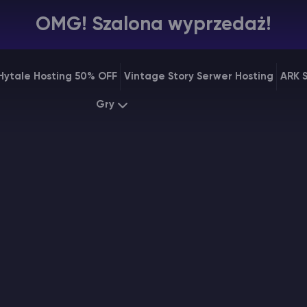
OMG! Szalona wyprzedaż!
Hytale Hosting 50% OFF
Vintage Story Serwer Hosting
ARK 
Gry
Minecraft
ARK
Starting at
$7.99
Startin
Rust
Palworl
Starting at
$31.99
Startin