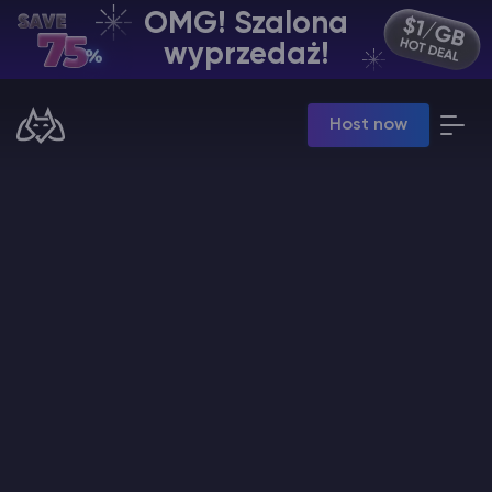
OMG! Szalona
PL | USD
wyprzedaż!
Billing Panel
Host now
Manage your servers & payments
Game Panel
Manage game server
VPS Panel
Manage VPS server
Affiliate panel
Manage affiliates
Minecraft Hosting serwerów
Hytale Hosting 50% OFF