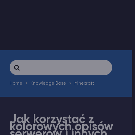
Vintage Story Serwer Hosting
ARK Serwer Hosting
Gry
Search
For
Home
Knowledge Base
Minecraft
Jak korzystać z
kolorowych opisów
serwerów i innych