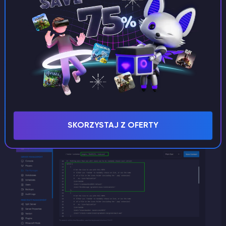
ServerListPlus to wtyczka
(Spigot/Paper/BungeeCord/Velocity) lub mod
(tylko Fabric/Sponge), który zmienia MOTD za
pomocą systemu MiniMessage i obsługuje RGB
(1.16). Można go pobrać
tutaj!
Teraz pobierz i umieść wtyczkę w folderze
plugins
serwerów
(lub folderze modów) i
uruchom ponownie. Po ponownym uruchomieniu
main.conf
przejdź do folderu MiniMOTD i otwórz
.
Teraz możesz zmienić MOTD, jak chcesz.
Dokumenty MiniMessage
mogą pomóc w
SKORZYSTAJ Z OFERTY
stworzeniu jednego pokazanego poniżej.