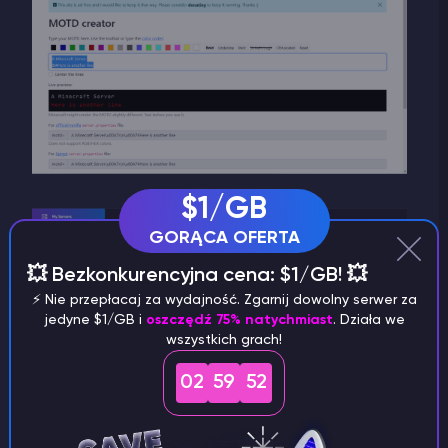
$1/GB
GORĄCA OFERTA
💥 Bezkonkurencyjna cena: $1/GB! 💥
⚡️ Nie przepłacaj za wydajność. Zgarnij dowolny serwer za
jedyne $1/GB i
oszczędź 75% natychmiast
. Działa we
wszystkich grach!
02
59
51
Jak zmienić MOTD za pomocą MiniMOTD