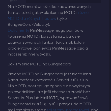
MiniMOTD ma również kilka zaawansowanych
funkcji, takich jak wiele ikon na MOTD i
różne
MOTD dla różnych hostów
(tylko
BungeeCord/Velocity).
Dokumenty
MiniMessage mogą pomóc w
tworzeniu MOTD i korzystaniu z bardziej
zaawansowanych funkcji, takich jak kolory
gradientowe, ponieważ MiniMessage działa
inaczej niż inne wtyczki.
Jak zmienić MOTD na Bungeecord
Zmiana MOTD na Bungeecord jest nieco inna.
Nadal możesz korzystać z ServerListPlus lub
MiniMOTD, postępując zgodnie z powyższym
przewodnikiem, ale jeśli chcesz to zrobić bez
ServerListPlus lub MiniMOTD, wprowadź swój
config.yml
Bungeecord
i przejdź do MOTD,
możesz skorzystać z
tej strony internetowej
, aby