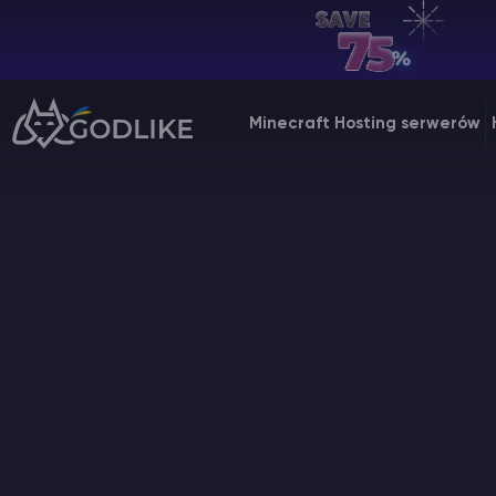
PL | USD
Billing Panel
Minecraft Hosting serwerów
Manage your servers & payments
Game Panel
Manage game server
VPS Panel
Manage VPS server
Affiliate panel
Manage affiliates