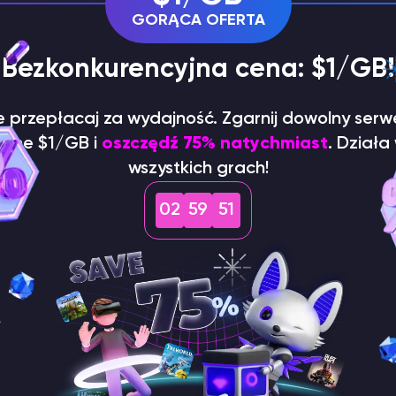
ny/korzeniowy swojego serwera. Możesz kliknąć inne
GORĄCA OFERTA
m górnym rogu widoczna jest bieżąca ścieżka.
 Bezkonkurencyjna cena: $1/GB!
ie przepłacaj za wydajność. Zgarnij dowolny serw
dyne $1/GB i
oszczędź 75% natychmiast
. Działa
wszystkich grach!
02
59
51
o prowadzi do pliku!).
yboru w lewym górnym rogu.