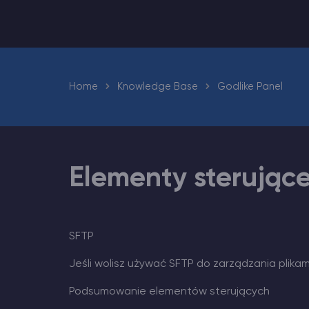
Minecraft Hosting serwerów
Hytale Hosting 50% OFF
Home
Knowledge Base
Godlike Panel
Vintage Story Serwer Hosting
ARK Serwer Hosting
Elementy sterując
Gry
SFTP
Jeśli wolisz używać SFTP do zarządzania plikam
Podsumowanie elementów sterujących