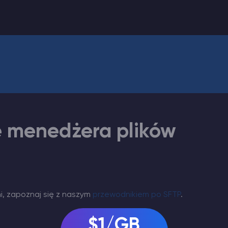
e menedżera plików
i, zapoznaj się z naszym
przewodnikiem po SFTP
.
$1/GB