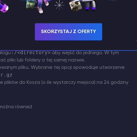
 pole wyboru po lewej stronie nazwy pliku.
SKORZYSTAJ Z OFERTY
atalogów bieżącego serwera lub nawet do innych
 nazwę serwera i wprowadzić katalog docelowy. Możesz
/<directory>
logu i
aby wejść do jednego. W tym
ć pliki lub foldery o tej samej nazwie.
sowanym pliku. Wybranie tej opcji spowoduje utworzenie
ar.gz
e plików do Kosza (o ile wystarczy miejsca) na 24 godziny
 można również