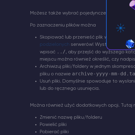
Możesz także wybrać pojedyncze pliki, klikając
Po zaznaczeniu plików można
Skopiować lub przenieść plik w obrębie k
podzielonych
serwerów! Wystarczy wybrać
../
wpisać
, aby przejść do wyższego kata
miejscu można również określić, czy nadpisa
Archiwizuj pliki/foldery w jednym skompre
archive-yyyy-mm-dd.t
pliku o nazwie
Usuń pliki. Domyślnie spowoduje to wysłani
lub do ręcznego usunięcia.
Można również użyć dodatkowych opcji. Tutaj
Zmienić nazwę pliku/folderu
Powielić pliki
Pobierać pliki