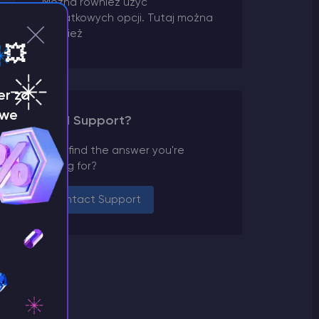
Można również użyć
dodatkowych opcji. Tutaj można
również
 💥
er za
 we
Need Support?
Can't find the answer you're
looking for?
Contact Support