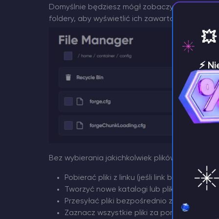
Domyślnie będziesz mógł zobaczyć folder głów
foldery, aby wyświetlić ich zawartość. W lewy
💥
⚡️ N
je
Bez wybierania jakichkolwiek plików można
Pobierać pliki z linku (jeśli link bezpośredni
Tworzyć nowe katalogi lub pliki
Przesyłać pliki bezpośrednio z komputera
Zaznacz wszystkie pliki za pomocą pola w