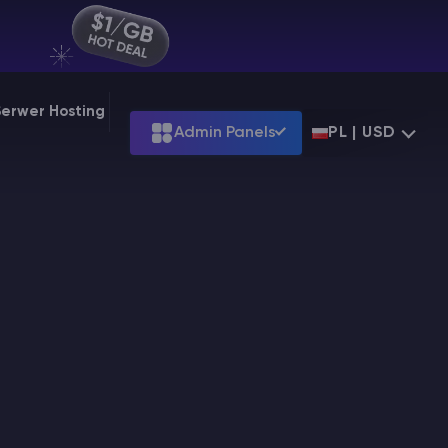
Serwer Hosting
Admin Panels
PL | USD
Terraria
g at
$39.99
Starting at
$7.99
d
g at
$31.99