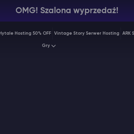
OMG! Szalona wyprzedaż!
Hytale Hosting 50% OFF
Vintage Story Serwer Hosting
ARK 
Gry
Minecraft
ARK
Starting at
$7.99
Startin
Rust
Palworl
Starting at
$31.99
Startin