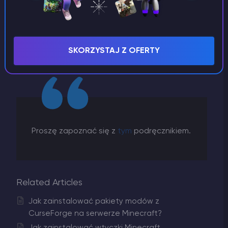
Po ponownym uruchomieniu serwera i zakończeniu
pracy instalatora, możesz rozpocząć instalację
modów!
SKORZYSTAJ Z OFERTY
Instalacja modów Forge
Proszę zapoznać się z
tym
podręcznikiem.
Related Articles
Jak zainstalować pakiety modów z
CurseForge na serwerze Minecraft?
Jak zainstalować wtyczki Minecraft