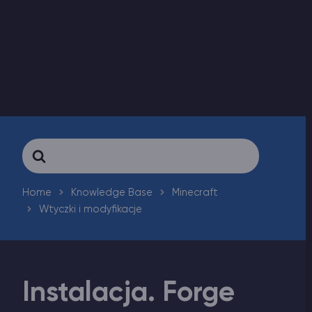
Vintage Story Serwer Hosting
ARK Serwer Hosting
Gry
Search
For
Home
Knowledge Base
Minecraft
Wtyczki i modyfikacje
Instalacja. Forge