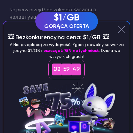
Загальні
Najpierw przejdź do zakładki
$1/GB
налаштування
Змінити тип
i znajdź
сервера
. Następnie skonfiguruj menu typu
GORĄCA OFERTA
serwera, aby zainstalować forge.
💥 Bezkonkurencyjna cena: $1/GB! 💥
⚡️ Nie przepłacaj za wydajność. Zgarnij dowolny serwer za
jedyne $1/GB i
oszczędź 75% natychmiast
. Działa we
wszystkich grach!
02
59
48
Po skonfigurowaniu menu "Zmień typ serwera",
kliknij przycisk "Zmień". Zostaniesz poproszony o
wykonanie kopii zapasowej
i zalecamy, aby to
zrobić.