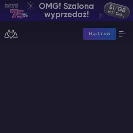
OMG! Szalona
PL | USD
wyprzedaż!
Billing Panel
Host now
Manage your servers & payments
Game Panel
Manage game server
VPS Panel
Manage VPS server
Affiliate panel
Manage affiliates
Minecraft Hosting serwerów
Hytale Hosting 50% OFF