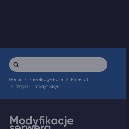
Vintage Story Serwer Hosting
ARK Serwer Hosting
Gry
Search
For
Home
Knowledge Base
Minecraft
Wtyczki i modyfikacje
Modyfikacje
serwera