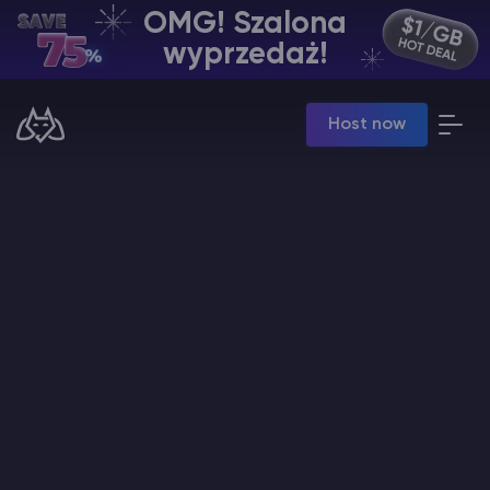
OMG! Szalona
PL | USD
wyprzedaż!
Billing Panel
Host now
Manage your servers & payments
Game Panel
Manage game server
VPS Panel
Manage VPS server
Affiliate panel
Manage affiliates
Minecraft Hosting serwerów
Hytale Hosting 50% OFF