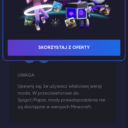
zacząć działać.
Ponadto, wiele modów Fabric wymaga
Fabric-API.
Pobierz odpowiednie
Fabric API dla swojej wersji
serwera i umieść ten plik również w katalogu
/mods
.
SKORZYSTAJ Z OFERTY
UWAGA
Upewnij się, że używasz właściwej wersji
moda. W przeciwieństwie do
Spigot/Paper, mody prawdopodobnie nie
są dostępne w wersjach Minecraft.