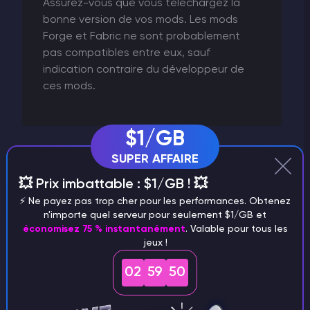
Assurez-vous que vous téléchargez la
bonne version de vos mods. Les mods
Forge et Fabric ne sont probablement
pas compatibles entre eux, sauf
indication contraire du développeur de
ces mods.
$1/GB
Vous avez deux possibilités : sauvegarder le mod
SUPER AFFAIRE
sur votre machine locale puis le télécharger sur le
💥 Prix imbattable : $1/GB ! 💥
panel ou copier le lien de téléchargement du mod
⚡️ Ne payez pas trop cher pour les performances. Obtenez
et utiliser notre fonction de téléchargement à
n'importe quel serveur pour seulement $1/GB et
partir d'une URL qui se trouve dans le gestionnaire
économisez 75 % instantanément
. Valable pour tous les
de fichiers. Les mods peuvent être téléchargés
jeux !
via le panneau web ou via
SFTP
. Si vous
téléchargez en masse, optez pour ce dernier.
02
59
49
Dans le répertoire racine de votre serveur,
/mods
localisez le dossier
, s'il n'y est pas, créez un