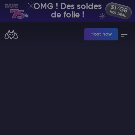
OMG ! Des soldes
FR | USD
de folie !
Billing Panel
Host now
Manage your servers & payments
Game Panel
Manage game server
VPS Panel
Manage VPS server
Affiliate panel
Manage affiliates
Minecraft Hébergement de serveurs
Hytale Hosting 50% OFF