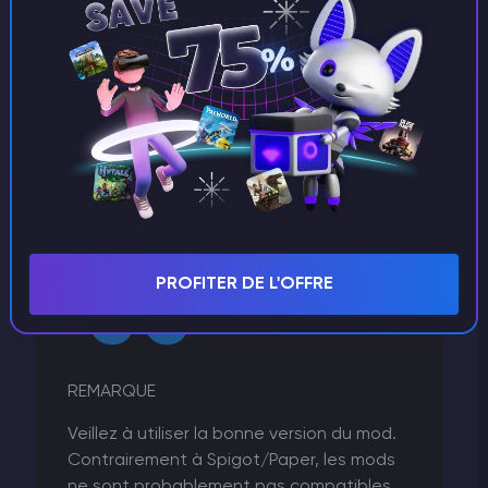
/mods
nouveau répertoire nommé
. Naviguez dans
ce dossier et téléchargez-y les fichiers de vos
mods ! La grande majorité des mods nécessitent
un redémarrage du serveur pour être pris en
compte.
En outre, de nombreux mods Fabric nécessitent
l'
API Fabric
. Téléchargez l'API Fabric correspondant
à la version de votre serveur et placez ce fichier
/mods
dans le répertoire
.
PROFITER DE L'OFFRE
REMARQUE
Veillez à utiliser la bonne version du mod.
Contrairement à Spigot/Paper, les mods
ne sont probablement pas compatibles