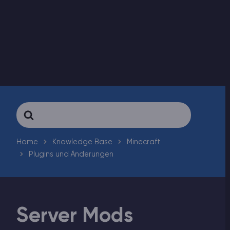
ARK Server Mieten
Vintage Story
Spiele
Search
For
Home
Knowledge Base
Minecraft
Plugins und Änderungen
Server Mods