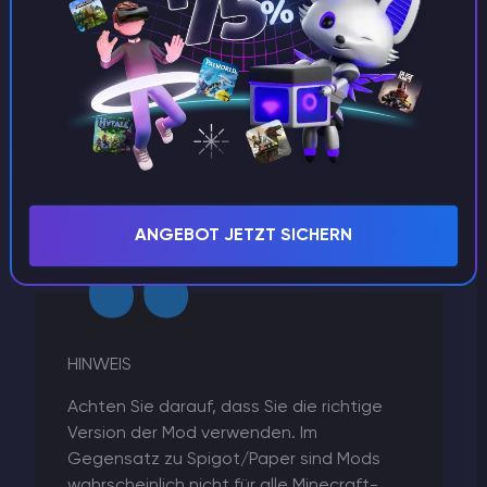
/mods
. Navigieren Sie in diesen Ordner und laden
Sie die Dateien Ihrer Mods dorthin hoch! Die
meisten Mods erfordern einen Neustart des
Servers, um wirksam zu werden.
Außerdem benötigen viele Fabric Mods die
Fabric-
API. Laden Sie die entsprechende
Fabric -API für
Ihre Serverversion herunter, und legen Sie diese
/mods
Datei ebenfalls in das Verzeichnis
.
ANGEBOT JETZT SICHERN
HINWEIS
Achten Sie darauf, dass Sie die richtige
Version der Mod verwenden. Im
Gegensatz zu Spigot/Paper sind Mods
wahrscheinlich nicht für alle Minecraft-