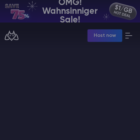
OMG!
Wahnsinniger
DE | USD
Sale!
Billing Panel
Host now
Manage your servers & payments
Game Panel
Manage game server
VPS Panel
Manage VPS server
Affiliate panel
Manage affiliates
Minecraft Server Mieten
Hytale Hosting 50% OFF