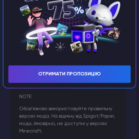
папки та завантажте туди файли своїх модів!
Переважна більшість модифікацій вимагають
перезапуску сервера, щоб набули чинності.
Крім того, для багатьох модів Fabric потрібен
Fabric-API
. Завантажте відповідний API Fabric для
вашої версії сервера та також помістіть цей
/mods
файл у каталог
.
ОТРИМАТИ ПРОПОЗИЦІЮ
NOTE
Обов’язково використовуйте правильну
версію мода. На відміну від Spigot/Paper,
моди, ймовірно, не доступні у версіях
Minecraft.