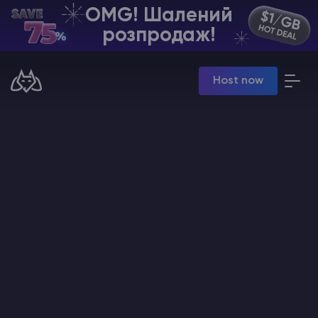
OMG! Шалений
UA | USD
розпродаж!
Billing Panel
Host now
Manage your servers & payments
Game Panel
Manage game server
VPS Panel
Manage VPS server
Affiliate panel
Manage affiliates
Хостинг Майнкрафт
Hytale Hosting 50% OFF