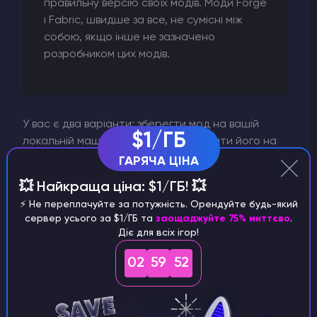
правильну версію своїх модів. Моди Forge
і Fabric, швидше за все, не сумісні між
собою, якщо інше не зазначено
розробником цих модів.
У вас є два варіанти: зберегти мод на вашій
$1/ГБ
локальній машині, а потім завантажити його на
панель або скопіювати посилання на
ГАРЯЧА ЦІНА
завантаження мода та скористатися нашою
💥 Найкраща ціна: $1/ГБ! 💥
функцією завантаження з URL-адреси, яку можна
⚡️ Не переплачуйте за потужність. Орендуйте будь-який
знайти в менеджері файлів. Моди можна
сервер усього за $1/ГБ та
заощаджуйте 75% миттєво
.
завантажувати через веб-панель або через
Діє для всіх ігор!
SFTP
. Якщо ви завантажуєте масово, вибирайте
останнє.
02
59
51
У кореневому каталозі вашого сервера знайдіть
/mods
папку
, якщо її там немає, створіть новий
/mods
каталог під назвою
. Перейдіть до цієї