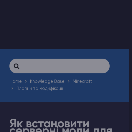
Counter-Strike 2
Ark Survival Evolved
Інші Ігри
Search
For
Home
Knowledge Base
Minecraft
Плагіни та модифікації
Як встановити
серверні моди для