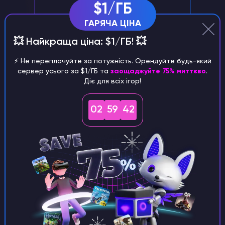
$1/ГБ
ГАРЯЧА ЦІНА
Керування сервером через
💥 Найкраща ціна: $1/ГБ! 💥
Discord
Зручно керуйте своїм сервером Abiotic
⚡️ Не переплачуйте за потужність. Орендуйте будь-який
сервер усього за $1/ГБ та
заощаджуйте 75% миттєво
.
Factor за допомогою нашого бота
Діє для всіх ігор!
Discord
02
59
41
Ексклюзивна підтримка
Менеджер з персоналу з великим
досвідом роботи подбає про ваш