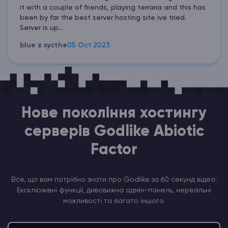
it with a couple of friends, playing terraria and this has
been by far the best server hosting site ive tried.
Server is up...
blue z sycthe
05 Oct 2023
Нове покоління хостингу
серверів Godlike Abiotic
Factor
Все, що вам потрібно знати про Godlike за 60 секунд відео:
Ексклюзивні функції, дивовижна адмін-панель, нереальні
можливості та багато іншого.