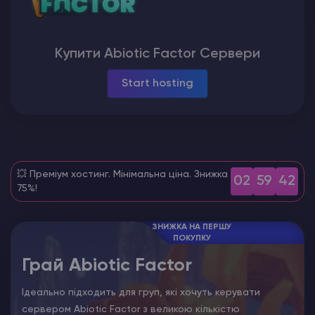
Counter-Strike 2
Купити Abiotic Factor Сервери
Ark Survival Evolved
Start hosting
Інші Ігри
💥 Преміум хостинг. Мінімальна ціна. Знижка
02
59
41
75%!
ЗНИЖКА НА ПЕРШУ
ПОКУПКУ
Грай Abiotic Factor
Ідеально підходить для груп, які хочуть керувати
сервером Abiotic Factor з великою кількістю