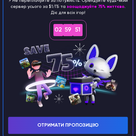
⚡️ Не переплачуйте за потужність. Орендуйте будь-який
сервер усього за $1/ГБ та
заощаджуйте 75% миттєво
.
Діє для всіх ігор!
Збірки серверів
на базі Ryzen
02
59
50
Зручна і функціональна
Godlike Panel
ОТРИМАТИ ПРОПОЗИЦІЮ
Надшвидке
автоматичне