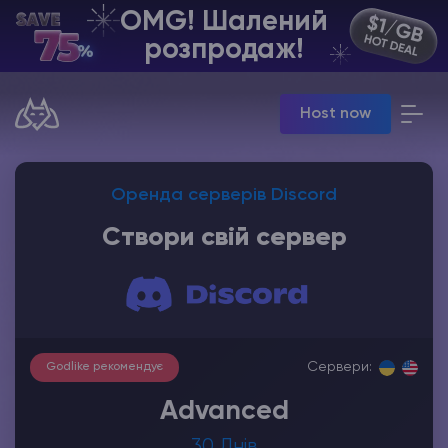
OMG! Шалений
UA | USD
розпродаж!
Billing Panel
Host now
Manage your servers & payments
Game Panel
Manage game server
VPS Panel
Оренда серверів Discord
Manage VPS server
Cтвори свій сервер
Affiliate panel
Manage affiliates
Сервери:
Godlike рекомендує
Хостинг Майнкрафт
Advanced
Hytale Hosting 50% OFF
30 Днів