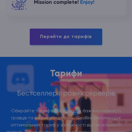
Mission complete!
Enjoy!
Перейти до тарифів
Тарифи
Бестселлер ігрових серверів
Обирайте тариф вiдповiдно до бажаноï кількості
гравців та ваших уподобань. Godlike рекомендує
оптимальний тариф у залежності від чисельності