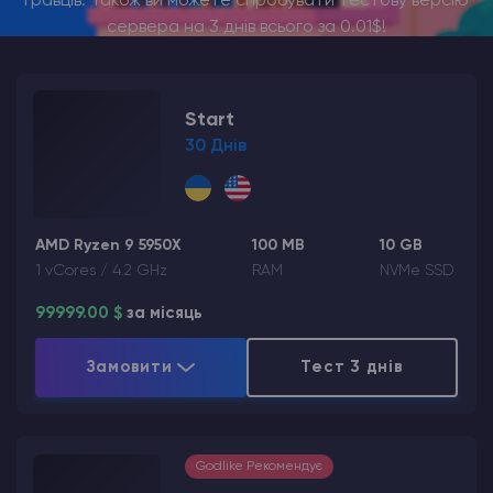
гравців. Також ви можете спробувати тестову версію
сервера на 3 днів всього за 0.01$!
Start
30 Днів
AMD Ryzen 9 5950X
100 MB
10 GB
1 vCores / 4.2 GHz
RAM
NVMe SSD
99999.00 $
за місяць
Замовити
Тест 3 днів
Godlike Рекомендує