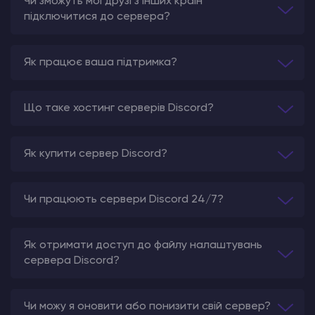
Чи зможуть мої друзі з інших країн
серверів, що відповідають вашим потребам і
підключитися до сервера?
бюджету.
Discord
Серверний хо
стинг -
це
міцний і надійний хостинг для вашого Discord
ігрового процесу.
Орендуйте власний потужний
Як працює ваша підтримка?
сервер і насолоджуйтеся низькою затримкою
та високою продуктивністю. Ми створюємо
ігрові хостингові рішення на найкращому
Що таке хостинг серверів Discord?
високопродуктивному обладнанні та
пропонуємо нашим клієнтам кваліфіковану
Як купити сервер Discord?
підтримку 24/7 і оптимізовані мережі з
гарантованим часом безвідмовної роботи.
Чи працюють сервери Discord 24/7?
Як отримати доступ до файлу налаштувань
сервера Discord?
Чи можу я оновити або понизити свій сервер?