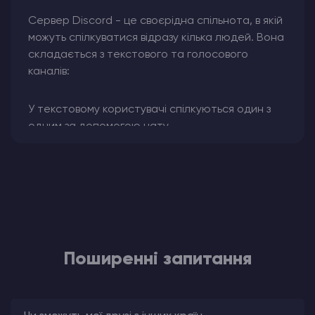
Сервер Discord - це своєрідна спільнота, в якій
можуть спілкуватися відразу кілька людей. Вона
складається з текстового та голосового
каналів:
У текстовому користувачі спілкуються один з
одним за допомогою чату.
Для голосових дзвінків використовується аудіо-
або відеозв'язок.
Наш сайт пропонує Discord сервери на
продаж з можливістю оренди хостингу для
створення своєї спільноти, куди ви зможете
запросити користувачів зі схожими ігровими
Поширенні запитання
інтересами.
Godlike.Host пропонує різноманітні варіанти