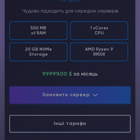
Чудово підходить для середніх серверів
Counter-Strike 2
Ark Survival Evolved
500 MB
1 vCores
of RAM
CPU
Інші Ігри
20 GB NVMe
AMD Ryzen 9
Storage
5950X
99999.00 $
за місяць
Замовити сервер
Інші тарифи