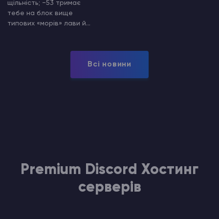
щільність; −53 тримає
тебе на блок вище
типових «морів» лави й...
Всі новини
Premium Discord Хостинг
серверів