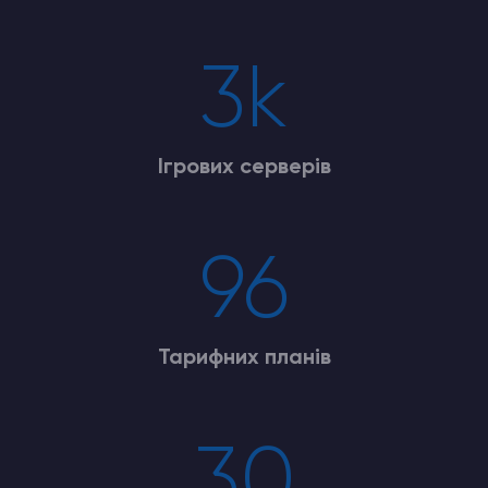
3k
Ігрових серверів
96
Тарифних планів
30