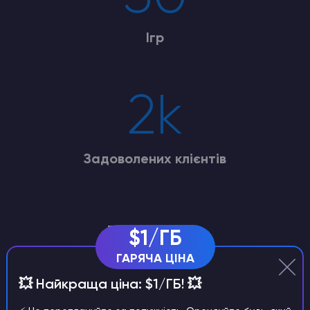
Ігр
2k
Задоволених клієнтів
Переваги
$1/ГБ
ГАРЯЧА ЦІНА
💥 Найкраща ціна: $1/ГБ! 💥