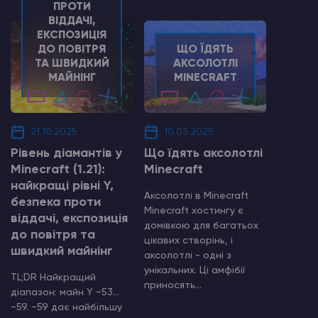
ПРОТИ
ВІДДАЧІ,
ЕКСПОЗИЦІЯ
ДО ПОВІТРЯ
ЩО ЇДЯТЬ
ТА ШВИДКИЙ
АКСОЛОТЛІ
МАЙНІНГ
MINECRAFT
21.10.2025
10.03.2025
Рівень діамантів у
Що їдять аксолотлі
Minecraft (1.21):
Minecraft
найкращі рівні Y,
Аксолотлі в Minecraft
безпека проти
Minecraft хостингу є
віддачі, експозиція
домівкою для багатьох
до повітря та
цікавих створінь, і
швидкий майнінг
аксолотлі - одні з
унікальних. Ці амфібії
TL;DR Найкращий
приносять...
діапазон: майн Y −53…
−59. −59 дає найбільшу