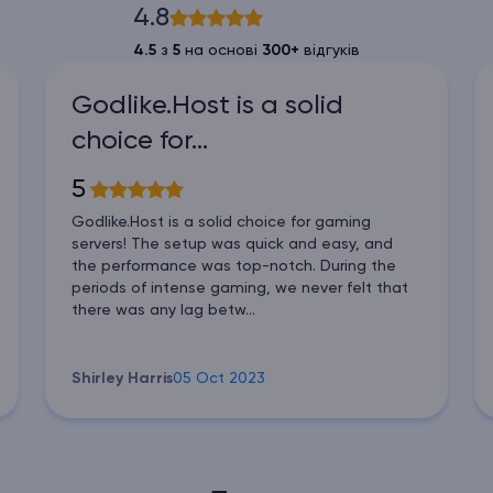
4.8
4.5
з
5
на основі
300+
відгуків
Godlike.Host is a solid
choice for…
5
Godlike.Host is a solid choice for gaming
servers! The setup was quick and easy, and
the performance was top-notch. During the
periods of intense gaming, we never felt that
there was any lag betw...
Shirley Harris
05 Oct 2023