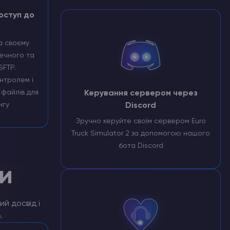
оступ до
а своєму
ечного та
SFTP.
нтролем і
файлів для
Керування сервером через
нгу
Discord
Зручно керуйте своїм сервером Euro
Truck Simulator 2 за допомогою нашого
бота Discord
и
й досвід і
.