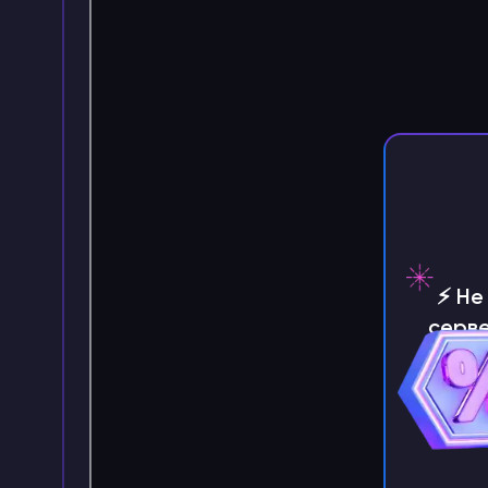
⚡️ Н
серве