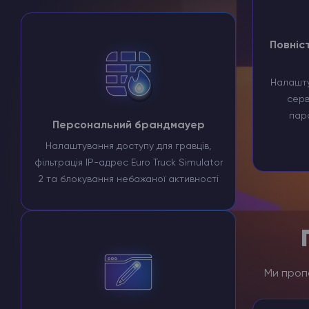
Повніс
Налашту
серв
пара
Персональний брандмауер
Налаштування доступу для гравців,
фільтрація IP-адрес Euro Truck Simulator
2 та блокування небажаної активності
Ми пропо