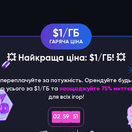
$1/ГБ
ГАРЯЧА ЦІНА
💥 Найкраща ціна: $1/ГБ! 💥
е переплачуйте за потужність. Орендуйте будь
р усього за $1/ГБ та
заощаджуйте 75% миттє
для всіх ігор!
02
59
50