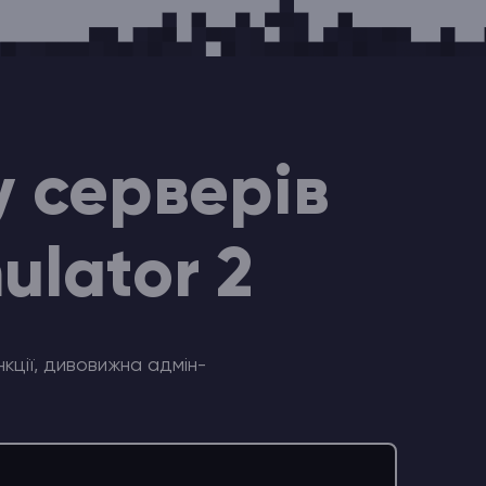
у серверів
ulator 2
кції, дивовижна адмін-