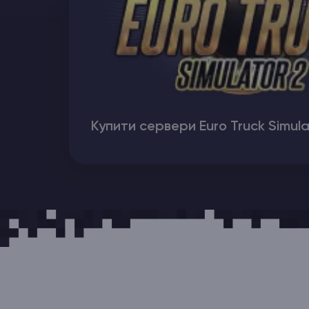
Хостинг Майнкрафт
Hytale Hosting 50% OFF
Counter-Strike 2
Купити сервери Euro Truck Simula
Ark Survival Evolved
Інші Ігри