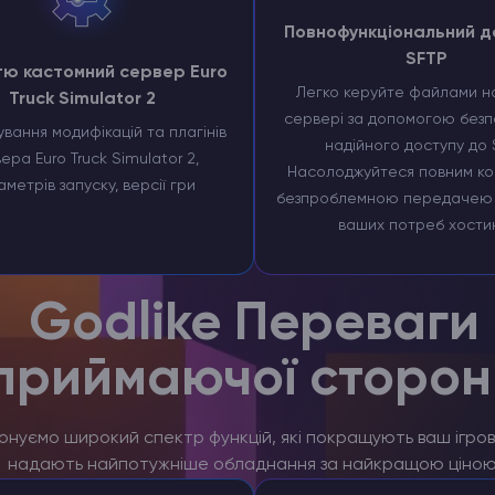
Повнофункціональний д
SFTP
тю кастомний сервер Euro
Легко керуйте файлами н
Truck Simulator 2
сервері за допомогою безп
вання модифікацій та плагінів
надійного доступу до 
ера Euro Truck Simulator 2,
Насолоджуйтеся повним ко
метрів запуску, версії гри
безпроблемною передачею 
ваших потреб хости
Godlike Переваги
приймаючої сторон
нуємо широкий спектр функцій, які покращують ваш ігрови
надають найпотужніше обладнання за найкращою ціною