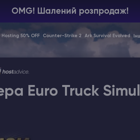
OMG! Шалений розпродаж!
e Hosting 50% OFF
Counter-Strike 2
Ark Survival Evolved
Ін
ра Euro Truck Simu