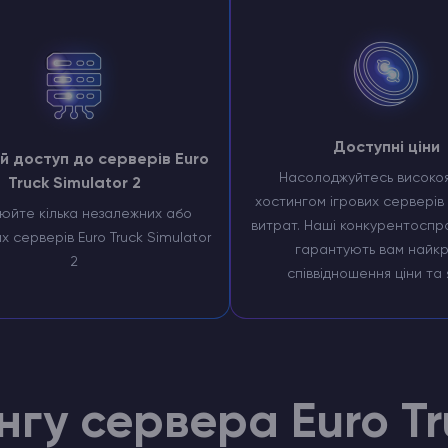
Доступні ціни
й доступ до серверів Euro
Насолоджуйтесь високоя
Truck Simulator 2
хостингом ігрових серверів 
юйте кілька незалежних або
витрат. Наші конкурентоспр
х серверів Euro Truck Simulator
гарантують вам найк
2
співвідношення ціни та 
гу сервера Euro Tr