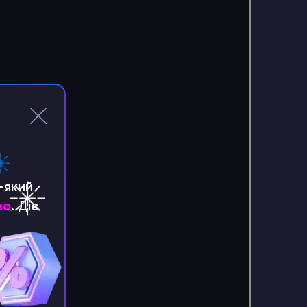
-який
во
. Діє