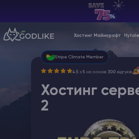
UA | USD
Billing Panel
Хостинг Майнкрафт
Hytal
Manage your servers & payments
Game Panel
Stripe Climate Member
Manage game server
4.5
з
5
на основі
300
відгуків
VPS Panel
Хостинг серве
Manage VPS server
2
Affiliate panel
Manage affiliates